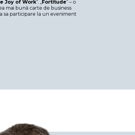
e Joy of Work
”. „
Fortitude
” – o
 cea mai bună carte de business
ma sa participare la un eveniment