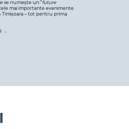
 ce se numește un ”
future
 la cele mai importante evenimente
a Timișoara – tot pentru prima
N →
I