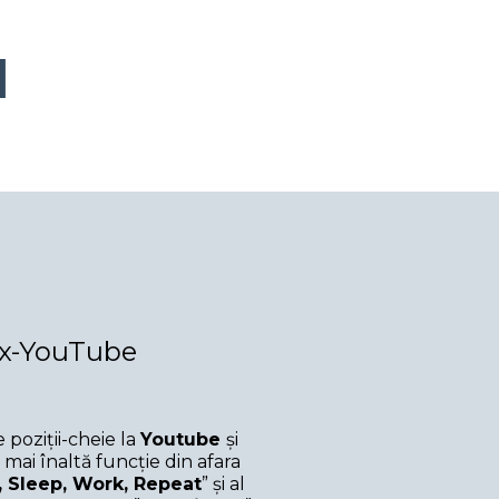
I
 Ex-YouTube
poziții-cheie la
Youtube
și
mai înaltă funcție din afara
, Sleep, Work, Repeat
” și al