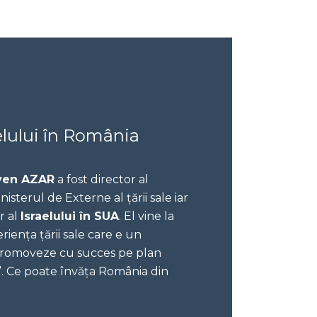
elului în România
ven AZAR
a fost director al
nisterul de Externe al țării sale iar
r al
Israelului în SUA
. El vine la
iența țării sale care e un
i promoveze cu succes pe plan
l”. Ce poate învăța România din