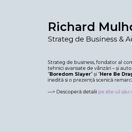
Richard Mulh
Strateg de Business & Au
Strateg de business, fondator al co
tehnici avansate de vânzări – și autor 
“
Boredom Slayer
” și “
Here Be Dra
inedită si o prezență scenică remarca
—> Descoperă detalii
pe site-ul său o