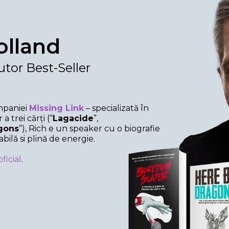
olland
tor Best-Seller
mpaniei
Missing Link
– specializată în
a trei cărți (“
Lagacide
”,
gons
”), Rich e un speaker cu o biografie
bilă si plină de energie.
ficial
.