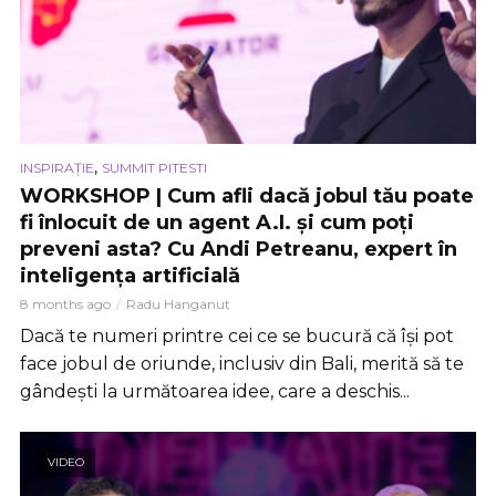
,
INSPIRAȚIE
SUMMIT PITESTI
WORKSHOP | Cum afli dacă jobul tău poate
fi înlocuit de un agent A.I. și cum poți
preveni asta? Cu Andi Petreanu, expert în
inteligența artificială
8 months ago
Radu Hanganut
Dacă te numeri printre cei ce se bucură că își pot
face jobul de oriunde, inclusiv din Bali, merită să te
gândești la următoarea idee, care a deschis...
VIDEO