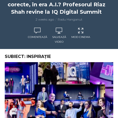
corecte, în era A.I.? Profesorul Riaz
Shah revine la IQ Digital Summit
2 weeks ago
Radu Hanganut
COMENTEAZĂ
SALVEAZĂ
MOD CINEMA
VIDEO
SUBIECT: INSPIRAȚIE
VIDEO