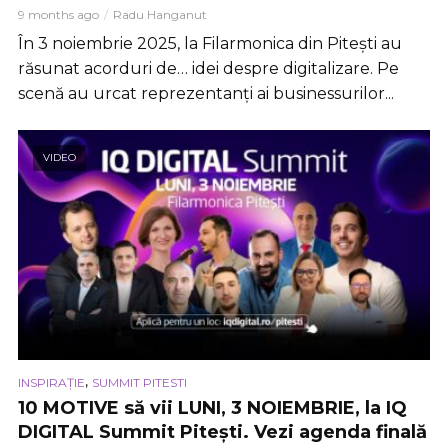
9 months ago
Radu Hanganut
În 3 noiembrie 2025, la Filarmonica din Pitești au
răsunat acorduri de… idei despre digitalizare. Pe
scenă au urcat reprezentanți ai businessurilor...
VIDEO
,
INSPIRAȚIE
SUMMIT PITESTI
10 MOTIVE să vii LUNI, 3 NOIEMBRIE, la IQ
DIGITAL Summit Pitești. Vezi agenda finală