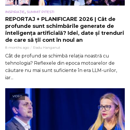
,
INSPIRAȚIE
SUMMIT PITESTI
REPORTAJ + PLANIFICARE 2026 | Cât de
profunde sunt schimbările generate de
inteligența artificială? Idei, date și trenduri
de care să ții cont în noul an
8 months ago
Radu Hanganut
Cât de profund se schimbă relația noastră cu
tehnologia? Reflexele din epoca motoarelor de
căutare nu mai sunt suficiente în era LLM-urilor,
iar...
VIDEO