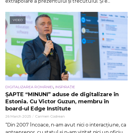
extrapolare a prezentului și trecutului. Și e...
VIDEO
,
DIGITALIZAREA ROMÂNIEI
INSPIRAȚIE
ȘAPTE “MINUNI” aduse de digitalizare în
Estonia. Cu Victor Guzun, membru în
board-ul Edge Institute
26 March 2025
Carmen Codrean
“Din 2007 încoace, n-am avut nici o interacțiune, ca
antreprenor, cu statul și n-am vizitat nici un oficiu