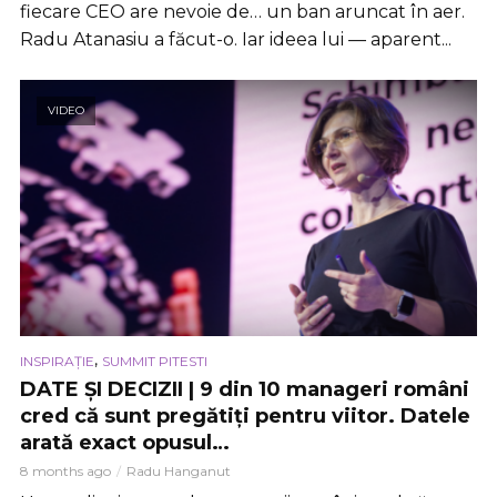
fiecare CEO are nevoie de… un ban aruncat în aer.
Radu Atanasiu a făcut-o. Iar ideea lui — aparent...
VIDEO
,
INSPIRAȚIE
SUMMIT PITESTI
DATE ȘI DECIZII | 9 din 10 manageri români
cred că sunt pregătiți pentru viitor. Datele
arată exact opusul…
8 months ago
Radu Hanganut