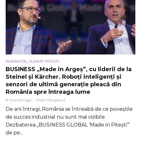
,
INSPIRAȚIE
SUMMIT PITESTI
BUSINESS „Made in Argeș”, cu liderii de la
Steinel și Kärcher. Roboți inteligenți și
senzori de ultimă generație pleacă din
România spre întreaga lume
8 months ago
Radu Hanganut
De ani întregi, România se întreabă de ce poveștile
de succes industrial nu sunt mai vizibile.
Dezbaterea „BUSINESS GLOBAL ‘Made in Pitești’”
de pe...