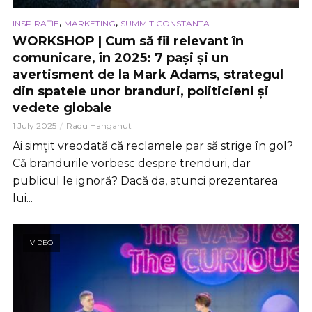
,
,
INSPIRAȚIE
MARKETING
SUMMIT CONSTANTA
WORKSHOP | Cum să fii relevant în
comunicare, în 2025: 7 pași și un
avertisment de la Mark Adams, strategul
din spatele unor branduri, politicieni și
vedete globale
1 July 2025
Radu Hanganut
Ai simțit vreodată că reclamele par să strige în gol?
Că brandurile vorbesc despre trenduri, dar
publicul le ignoră? Dacă da, atunci prezentarea
lui...
VIDEO