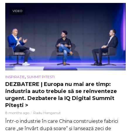
VIDEO
,
INSPIRAȚIE
SUMMIT PITESTI
DEZBATERE | Europa nu mai are timp:
industria auto trebuie să se reinventeze
urgent. Dezbatere la IQ Digital Summit
Pitești >
8 months ago
Radu Hanganut
Într-o industrie în care China construiește fabrici
care „se învârt după soare” și lansează zeci de