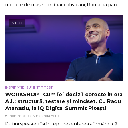
modele de mașini în doar câțiva ani, România pare...
VIDEO
,
INSPIRAȚIE
SUMMIT PITESTI
WORKSHOP | Cum iei decizii corecte în era
A.I.: structură, testare și mindset. Cu Radu
Atanasiu, la IQ Digital Summit Pitești
8 months ago
Smaranda Heroiu
Puțini speakeri își încep prezentarea afirmând că