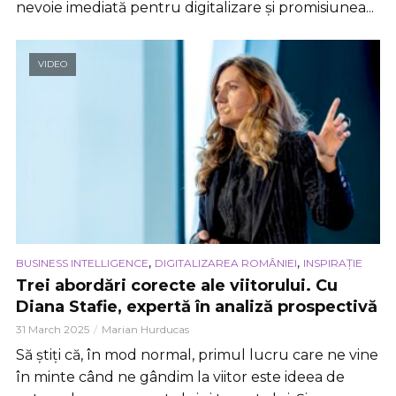
nevoie imediată pentru digitalizare și promisiunea...
VIDEO
,
,
BUSINESS INTELLIGENCE
DIGITALIZAREA ROMÂNIEI
INSPIRAȚIE
Trei abordări corecte ale viitorului. Cu
Diana Stafie, expertă în analiză prospectivă
31 March 2025
Marian Hurducas
Să știți că, în mod normal, primul lucru care ne vine
în minte când ne gândim la viitor este ideea de