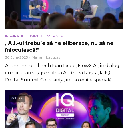
,
INSPIRAȚIE
SUMMIT CONSTANTA
„A.I.-ul trebuie să ne elibereze, nu să ne
înlocuiască!”
30 June 2025
Marian Hurducas
Antreprenorul tech Ioan Iacob, FlowX.AI, în dialog
cu scriitoarea și jurnalista Andreea Roșca, la IQ
Digital Summit Constanța, într-o ediție specială...
VIDEO