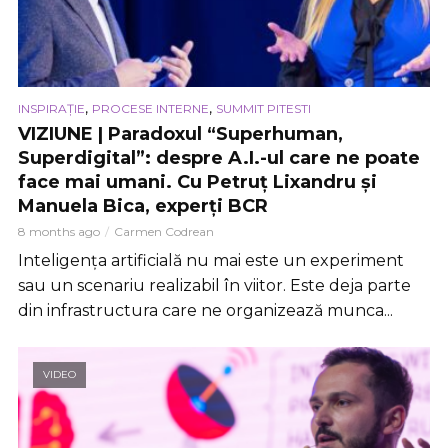
,
,
INSPIRAȚIE
PROCESE INTERNE
SUMMIT PITESTI
VIZIUNE | Paradoxul “Superhuman,
Superdigital”: despre A.I.-ul care ne poate
face mai umani. Cu Petruț Lixandru și
Manuela Bica, experți BCR
8 months ago
Carmen Codrean
Inteligența artificială nu mai este un experiment
sau un scenariu realizabil în viitor. Este deja parte
din infrastructura care ne organizează munca...
VIDEO