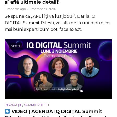
și află ultimele detalii!
9 months ago
Smaranda Heroiu
Se spune că „AI-ul îți va lua jobul”. Dar la IQ
DIGITAL Summit Pitești, vei afla de la unii dintre cei
mai buni experți cum poți face exact...
VIDEO
,
INSPIRAȚIE
SUMMIT PITESTI
VIDEO | AGENDA IQ DIGITAL Summit