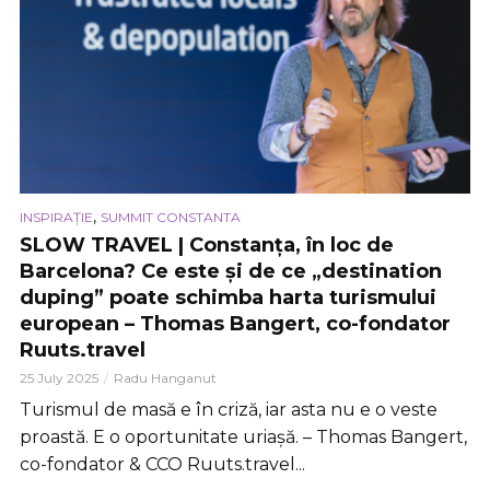
,
INSPIRAȚIE
SUMMIT CONSTANTA
SLOW TRAVEL | Constanța, în loc de
Barcelona? Ce este și de ce „destination
duping” poate schimba harta turismului
european – Thomas Bangert, co-fondator
Ruuts.travel
25 July 2025
Radu Hanganut
Turismul de masă e în criză, iar asta nu e o veste
proastă. E o oportunitate uriașă. – Thomas Bangert,
co-fondator & CCO Ruuts.travel...