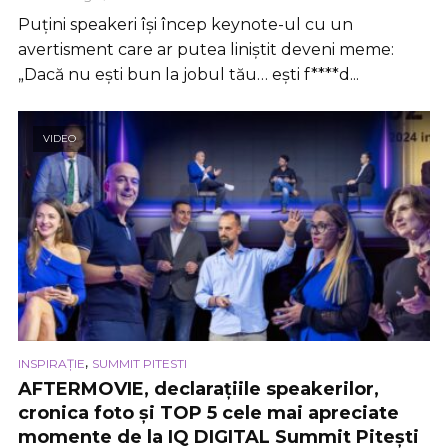
Puțini speakeri își încep keynote-ul cu un
avertisment care ar putea liniștit deveni meme:
„Dacă nu ești bun la jobul tău… ești f****d...
VIDEO
,
INSPIRAȚIE
SUMMIT PITESTI
AFTERMOVIE, declarațiile speakerilor,
cronica foto și TOP 5 cele mai apreciate
momente de la IQ DIGITAL Summit Pitești