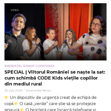
VIDEO
,
INSPIRAȚIE
SUMMIT CONSTANTA
SPECIAL | Viitorul României se naște la sat:
cum schimbă CODE Kids viețile copiilor
din mediul rural
25 July 2025
Smaranda Heroiu
Un dispozitiv de urgență creat de echipă de
copii.
O casă „verde” care știe să se protejeze
singură.
O bicicletă care încarcă telefoane și...