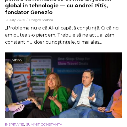
global în tehnologie — cu Andrei Pitiș,
fondator Genezio
13 July 2025
Dragos Stanca
„Problema nu e că AI-ul capătă conștiință. Ci că noi
am putea s-o pierdem. Trebuie să ne actualizăm
constant nu doar cunoștințele, ci mai ales...
VIDEO
,
INSPIRAȚIE
SUMMIT CONSTANTA