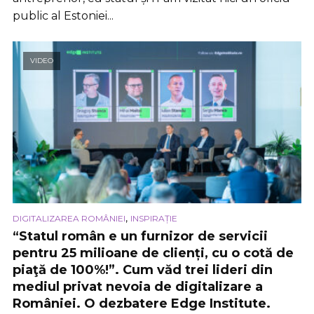
public al Estoniei...
VIDEO
,
DIGITALIZAREA ROMÂNIEI
INSPIRAȚIE
“Statul român e un furnizor de servicii
pentru 25 milioane de clienți, cu o cotă de
piaţă de 100%!”. Cum văd trei lideri din
mediul privat nevoia de digitalizare a
României. O dezbatere Edge Institute.