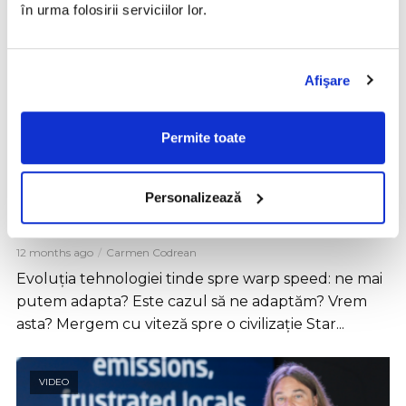
în urma folosirii serviciilor lor.
Afişare
Permite toate
,
INSPIRAȚIE
SUMMIT CONSTANTA
STAR TREK vs. MAD MAX | Ce viitor vom
Personalizează
construi cu A.I., blockchain și computere
cuantice?
12 months ago
Carmen Codrean
Evoluția tehnologiei tinde spre warp speed: ne mai
putem adapta? Este cazul să ne adaptăm? Vrem
asta? Mergem cu viteză spre o civilizație Star...
VIDEO