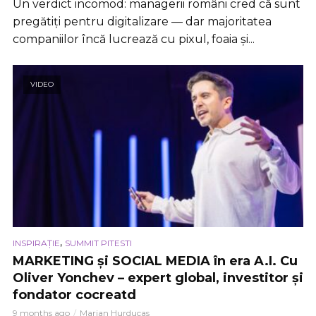
Un verdict incomod: managerii români cred că sunt
pregătiți pentru digitalizare — dar majoritatea
companiilor încă lucrează cu pixul, foaia și...
VIDEO
,
INSPIRAȚIE
SUMMIT PITESTI
MARKETING și SOCIAL MEDIA în era A.I. Cu
Oliver Yonchev – expert global, investitor și
fondator cocreatd
9 months ago
Marian Hurducas