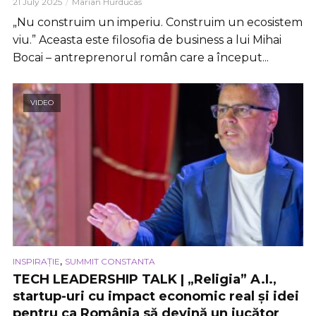
21 July 2025
Marian Hurducas
„Nu construim un imperiu. Construim un ecosistem
viu.” Aceasta este filosofia de business a lui Mihai
Bocai – antreprenorul român care a început...
VIDEO
,
INSPIRAȚIE
SUMMIT CONSTANTA
TECH LEADERSHIP TALK | „Religia” A.I.,
startup-uri cu impact economic real și idei
pentru ca România să devină un jucător