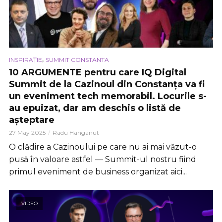
,
INSPIRAȚIE
SUMMIT CONSTANTA
10 ARGUMENTE pentru care IQ Digital
Summit de la Cazinoul din Constanța va fi
un eveniment tech memorabil. Locurile s-
au epuizat, dar am deschis o listă de
așteptare
27 May 2025
Radu Hanganut
O clădire a Cazinoului pe care nu ai mai văzut-o
pusă în valoare astfel — Summit-ul nostru fiind
primul eveniment de business organizat aici...
VIDEO