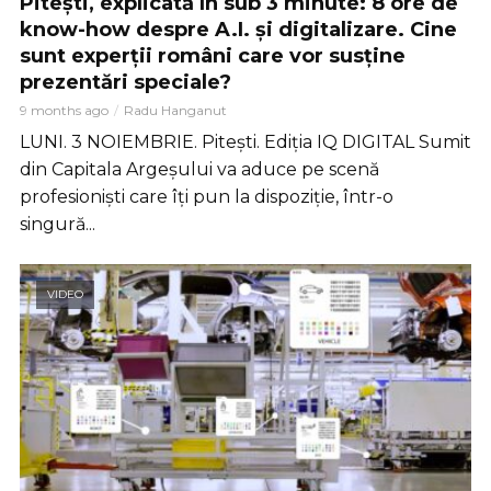
Pitești, explicată în sub 3 minute: 8 ore de
know-how despre A.I. și digitalizare. Cine
sunt experții români care vor susține
prezentări speciale?
9 months ago
Radu Hanganut
LUNI. 3 NOIEMBRIE. Pitești. Ediția IQ DIGITAL Sumit
din Capitala Argeșului va aduce pe scenă
profesioniști care îți pun la dispoziție, într-o
singură...
VIDEO