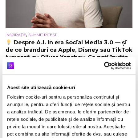
,
INSPIRAȚIE
SUMMIT PITESTI
Despre A.I. în era Social Media 3.0 — și
de ce branduri ca Apple, Disney sau TikTok
lucrează cu Oliver Yonchev. Ce poți învăța
de la expertul britanic în comunicare la IQ
Digital Summit Pitești
10 months ago
Radu Hanganut
Acest site utilizează cookie-uri
Poți „îmblânzi” algoritmii astfel încât să
lucreze pentru tine, nu împotriva ta? Oliver
Folosim cookie-uri pentru a personaliza conținutul și
Yonchev, unul dintre cei mai apreciați experți...
anunțurile, pentru a oferi funcții de rețele sociale și pentru
a analiza traficul. De asemenea, le oferim partenerilor de
rețele sociale, de publicitate și de analize informații cu
VIDEO
privire la modul în care folosiți site-ul nostru. Aceștia le
pot combina cu alte informații oferite de dvs. sau culese