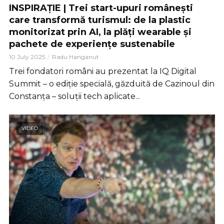
INSPIRAȚIE | Trei start-upuri românești
care transformă turismul: de la plastic
monitorizat prin AI, la plăți wearable și
pachete de experiențe sustenabile
10 July 2025
Radu Hanganut
Trei fondatori români au prezentat la IQ Digital
Summit – o ediție specială, găzduită de Cazinoul din
Constanța – soluții tech aplicate...
VIDEO