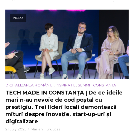
VIDEO
,
,
DIGITALIZAREA ROMÂNIEI
INSPIRAȚIE
SUMMIT CONSTANTA
TECH MADE IN CONSTANȚA | De ce ideile
mari n-au nevoie de cod poștal cu
prestigiu. Trei lideri locali demontează
mituri despre inovație, start-up-uri și
digitalizare
21 July 2025
Marian Hurducas