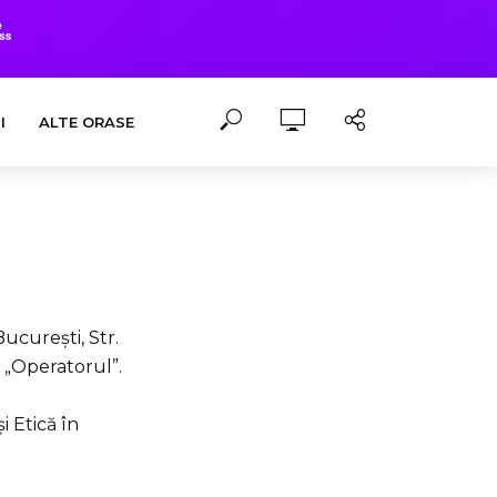
I
ALTE ORASE
ucurești, Str.
 „Operatorul”.
i Etică în