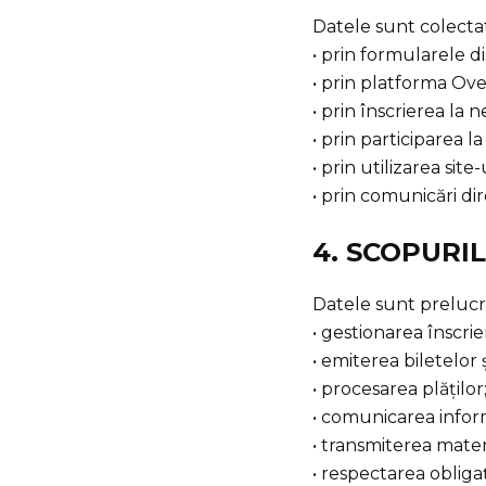
Datele sunt colecta
• prin formularele di
• prin platforma Ovei
• prin înscrierea la 
• prin participarea 
• prin utilizarea site-
• prin comunicări dir
4. SCOPURI
Datele sunt prelucr
• gestionarea înscrie
• emiterea biletelor 
• procesarea plăților
• comunicarea informa
• transmiterea mate
• respectarea obligați