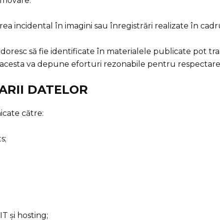
omovare.
ărea incidental în imagini sau înregistrări realizate în ca
oresc să fie identificate în materialele publicate pot tra
r acesta va depune eforturi rezonabile pentru respectare
TARII DATELOR
icate către:
s;
 IT și hosting;