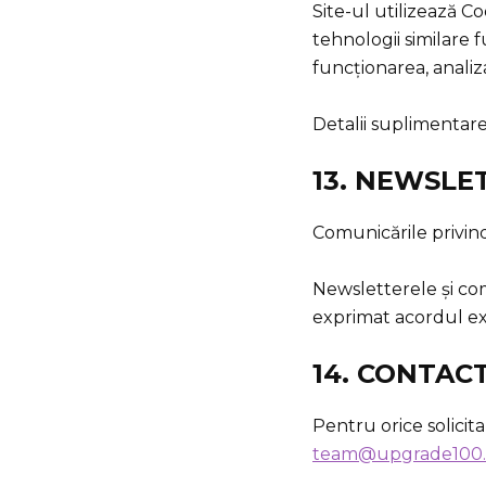
Site-ul utilizează C
tehnologii similare f
funcționarea, analiza
Detalii suplimentare
13. NEWSLE
Comunicările privind
Newsletterele și co
exprimat acordul exp
14. CONTACT
Pentru orice solicit
team@upgrade100