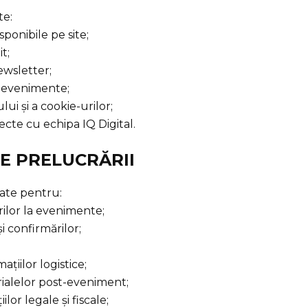
te:
sponibile pe site;
t;
newsletter;
la evenimente;
ului și a cookie-urilor;
ecte cu echipa IQ Digital.
LE PRELUCRĂRII
ate pentru:
rilor la evenimente;
și confirmărilor;
;
țiilor logistice;
rialelor post-eveniment;
ilor legale și fiscale;