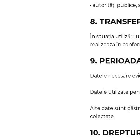
• autorități publice, 
8. TRANSFE
În situația utilizări
realizează în confo
9. PERIOAD
Datele necesare evid
Datele utilizate pe
Alte date sunt păst
colectate.
10. DREPTU