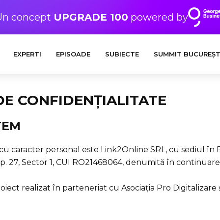
Un concept
UPGRADE 100
powered by
EXPERTI
EPISOADE
SUBIECTE
SUMMIT BUCUREȘT
DE CONFIDENȚIALITATE
TEM
u caracter personal este Link2Online SRL, cu sediul în B
ap. 27, Sector 1, CUI RO21468064, denumită în continuare
oiect realizat în parteneriat cu Asociația Pro Digitalizare ș