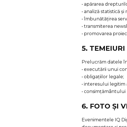
• apărarea drepturil
• analiză statistică ș
• îmbunătățirea servic
• transmiterea news
• promovarea proiect
5. TEMEIURI
Prelucrăm datele în
• executării unui con
• obligațiilor legale;
• interesului legitim
• consimțământului 
6. FOTO ȘI 
Evenimentele IQ Digit