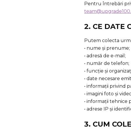
Pentru întrebări pri
team@upgrade100
2. CE DATE
Putem colecta următ
• nume și prenume;
• adresă de e-mail;
• număr de telefon;
• funcție și organizaț
• date necesare emit
• informații privind 
• imagini foto și vid
• informații tehnice p
• adrese IP și identif
3. CUM COL