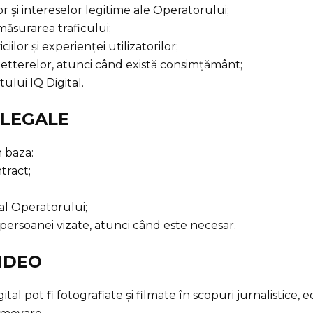
or și intereselor legitime ale Operatorului;
i măsurarea traficului;
iilor și experienței utilizatorilor;
letterelor, atunci când există consimțământ;
ului IQ Digital.
 LEGALE
 baza:
tract;
 al Operatorului;
persoanei vizate, atunci când este necesar.
VIDEO
al pot fi fotografiate și filmate în scopuri jurnalistice, 