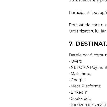
documentare și pr
Participanții pot ap
Persoanele care nu d
Organizatorului, ia
7. DESTINA
Datele pot fi comun
• Oveit;
• NETOPIA Payment
• Mailchimp;
• Google;
• Meta Platforms;
• LinkedIn;
• Cookiebot;
• furnizori de servicii