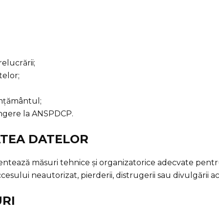
relucrării;
telor;
imțământul;
ângere la ANSPDCP.
TATEA DATELOR
tează măsuri tehnice și organizatorice adecvate pentr
esului neautorizat, pierderii, distrugerii sau divulgării a
URI