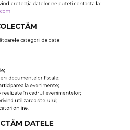
vind protecția datelor ne puteți contacta la:
.com
 COLECTĂM
oarele categorii de date:
ie;
erii documentelor fiscale;
participarea la evenimente;
eo realizate în cadrul evenimentelor;
rivind utilizarea site-ului;
icatori online.
ECTĂM DATELE