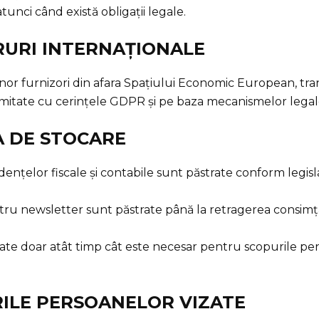
atunci când există obligații legale.
RURI INTERNAȚIONALE
i unor furnizori din afara Spațiului Economic European, tra
rmitate cu cerințele GDPR și pe baza mecanismelor legale
A DE STOCARE
ențelor fiscale și contabile sunt păstrate conform legislaț
ntru newsletter sunt păstrate până la retragerea consim
rate doar atât timp cât este necesar pentru scopurile pe
RILE PERSOANELOR VIZATE