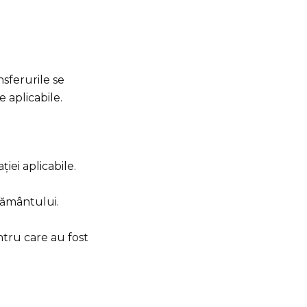
nsferurile se
 aplicabile.
iei aplicabile.
țământului.
ntru care au fost