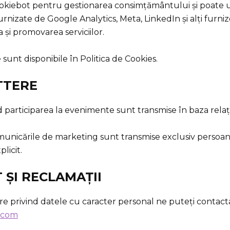
ookiebot pentru gestionarea consimțământului și poate uti
urnizate de Google Analytics, Meta, LinkedIn și alți furnizo
 și promovarea serviciilor.
 sunt disponibile în Politica de Cookies.
TTERE
 participarea la evenimente sunt transmise în baza relaț
municările de marketing sunt transmise exclusiv persoan
licit.
 ȘI RECLAMAȚII
are privind datele cu caracter personal ne puteți contacta
.com