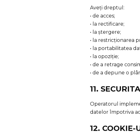
Aveți dreptul:
• de acces;
• la rectificare;
• la ștergere;
• la restricționarea p
• la portabilitatea da
• la opoziție;
• de a retrage cons
• de a depune o pl
11. SECURI
Operatorul implemen
datelor împotriva acc
12. COOKIE-