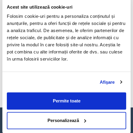
Acest site utilizează cookie-uri
Sorin Maxim este un susținător al descentralizării și
dezvoltării locale printr-o abordare strategică prin
Folosim cookie-uri pentru a personaliza conținutul și
prezența sa activă în grupurilor de inovare din
anunțurile, pentru a oferi funcții de rețele sociale și pentru
Regiunea Vest, ocupând poziția de Președinte al
a analiza traficul. De asemenea, le oferim partenerilor de
Asociaţiei „Cluster Regional Tehnologia Informaţiei
rețele sociale, de publicitate și de analize informații cu
şi a Comunicaţiilor – Regiunea Vest, România”. În
privire la modul în care folosiți site-ul nostru. Aceștia le
paralel, ocupă funcția de președinte al Consiliului
pot combina cu alte informații oferite de dvs. sau culese
Director al Biroului pentru Cooperare
în urma folosirii serviciilor lor.
Transfrontalieră România-Serbia și vicepreședinte
al Consiliului Director al Biroului pentru Cooperare
Transfrontalieră România-Ungaria.
Afişare
Permite toate
Personalizează