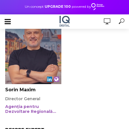
Un concept
UPGRADE 100
powered by
Sorin Maxim
Director General
Agenția pentru
Dezvoltare Regională
Vest