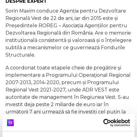
DESPRE EXPERT
Sorin Maxim conduce Agenția pentru Dezvoltare
Regională Vest de 22 de ani, iar din 2015 este și
Președintele ROREG – Asociația Agențiilor pentru
Dezvoltarea Regională din România. Are o memorie
instituțională consistentă și valoroasă și o înțelegere
subtilă a mecanismelor ce guvernează Fondurile
Structurale.
A coordonat toate etapele cheie de pregătire şi
implementare a Programului Operaţional Regional
2007-2013, 2014-2020, precum și Programului
Regional Vest 2021-2027, unde ADR VEST este
autoritate de management în Regiunea Vest. S-au
investit deja peste 2 miliarde de euro iar în
următorii 7 ani urmează să fie investiți cel puțin la
fel. În 2016, pentru o perioadă de cinci luni, a
ocupat funcția de secretar de stat în Ministerul
Dezvoltării Regionale și Administrației publice.