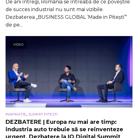
De ani întregi, România se întreabă de ce poveștile
de succes industrial nu sunt mai vizibile.
Dezbaterea „BUSINESS GLOBAL ‘Made in Pitești’”
de pe...
VIDEO
,
INSPIRAȚIE
SUMMIT PITESTI
DEZBATERE | Europa nu mai are timp:
industria auto trebuie să se reinventeze
urgent. Dezbatere la IQ Digital Summit