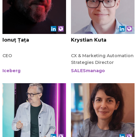
Ionuț Țața
Krystian Kuta
CEO
CX & Marketing Automation
Strategies Director
Iceberg
SALESmanago