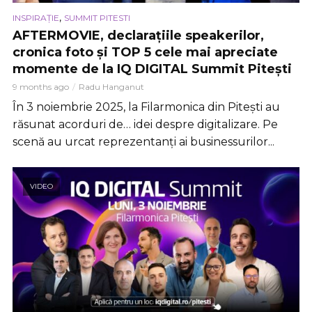
,
INSPIRAȚIE
SUMMIT PITESTI
AFTERMOVIE, declarațiile speakerilor,
cronica foto și TOP 5 cele mai apreciate
momente de la IQ DIGITAL Summit Pitești
9 months ago
Radu Hanganut
În 3 noiembrie 2025, la Filarmonica din Pitești au
răsunat acorduri de… idei despre digitalizare. Pe
scenă au urcat reprezentanți ai businessurilor...
VIDEO