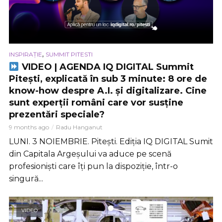
,
INSPIRAȚIE
SUMMIT PITESTI
VIDEO | AGENDA IQ DIGITAL Summit
Pitești, explicată în sub 3 minute: 8 ore de
know-how despre A.I. și digitalizare. Cine
sunt experții români care vor susține
prezentări speciale?
9 months ago
Radu Hanganut
LUNI. 3 NOIEMBRIE. Pitești. Ediția IQ DIGITAL Sumit
din Capitala Argeșului va aduce pe scenă
profesioniști care îți pun la dispoziție, într-o
singură...
VIDEO