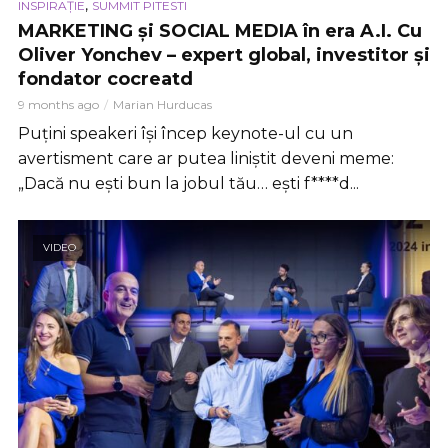
,
INSPIRAȚIE
SUMMIT PITESTI
MARKETING și SOCIAL MEDIA în era A.I. Cu
Oliver Yonchev – expert global, investitor și
fondator cocreatd
9 months ago
Marian Hurducas
Puțini speakeri își încep keynote-ul cu un
avertisment care ar putea liniștit deveni meme:
„Dacă nu ești bun la jobul tău… ești f****d...
VIDEO