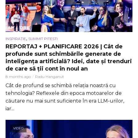
,
INSPIRAȚIE
SUMMIT PITESTI
REPORTAJ + PLANIFICARE 2026 | Cât de
profunde sunt schimbările generate de
inteligența artificială? Idei, date și trenduri
de care să ții cont în noul an
8 months ago
Radu Hanganut
Cât de profund se schimbă relația noastră cu
tehnologia? Reflexele din epoca motoarelor de
căutare nu mai sunt suficiente în era LLM-urilor,
iar...
VIDEO