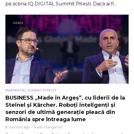
pe scena IQ DIGITAL Summit Pitești. Dacă ai fi...
VIDEO
,
INSPIRAȚIE
SUMMIT PITESTI
BUSINESS „Made in Argeș”, cu liderii de la
Steinel și Kärcher. Roboți inteligenți și
senzori de ultimă generație pleacă din
România spre întreaga lume
8 months ago
Radu Hanganut