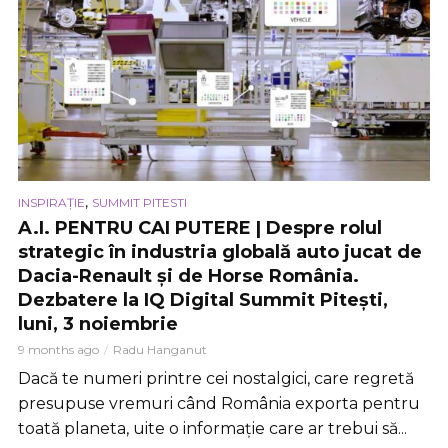
,
INSPIRAȚIE
SUMMIT PITESTI
A.I. PENTRU CAI PUTERE | Despre rolul
strategic în industria globală auto jucat de
Dacia-Renault și de Horse România.
Dezbatere la IQ Digital Summit Pitești,
luni, 3 noiembrie
9 months ago
Radu Hanganut
Dacă te numeri printre cei nostalgici, care regretă
presupuse vremuri când România exporta pentru
toată planeta, uite o informație care ar trebui să...