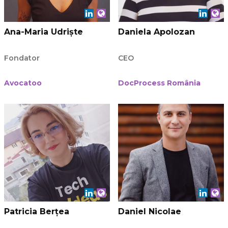
Ana-Maria Udriște
Daniela Apolozan
Fondator
CEO
Avocatoo
DocProcess România
Patricia Berțea
Daniel Nicolae