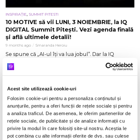
,
INSPIRAȚIE
SUMMIT PITESTI
10 MOTIVE să vii LUNI, 3 NOIEMBRIE, la IQ
DIGITAL Summit Pitești. Vezi agenda finală
și află ultimele detalii!
9 months ago
Smaranda Heroiu
Se spune că „AI-ul îți va lua jobul”. Dar la IQ
DIGITAL Summit Pitești, vei afla de la unii dintre cei
mai buni experți cum poți face exact...
Acest site utilizează cookie-uri
VIDEO
Folosim cookie-uri pentru a personaliza conținutul și
anunțurile, pentru a oferi funcții de rețele sociale și pentru
a analiza traficul. De asemenea, le oferim partenerilor de
rețele sociale, de publicitate și de analize informații cu
privire la modul în care folosiți site-ul nostru. Aceștia le
pot combina cu alte informații oferite de dvs. sau culese