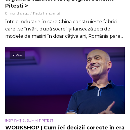
Pitești >
8 months ago
Radu Hanganut
Într-o industrie în care China construiește fabrici
care „se învârt după soare” și lansează zeci de
modele de mașini în doar câțiva ani, România pare...
VIDEO
,
INSPIRAȚIE
SUMMIT PITESTI
WORKSHOP | Cum iei decizii corecte în era