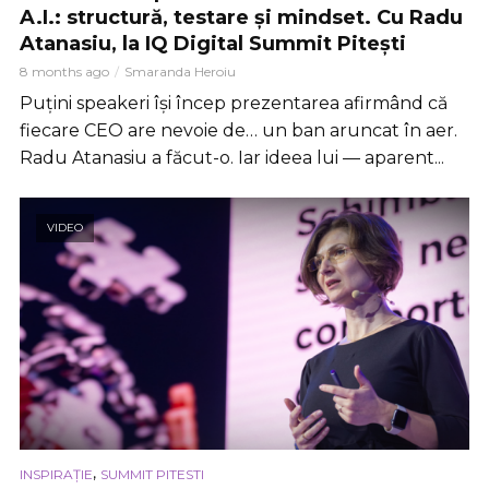
A.I.: structură, testare și mindset. Cu Radu
Atanasiu, la IQ Digital Summit Pitești
8 months ago
Smaranda Heroiu
Puțini speakeri își încep prezentarea afirmând că
fiecare CEO are nevoie de… un ban aruncat în aer.
Radu Atanasiu a făcut-o. Iar ideea lui — aparent...
VIDEO
,
INSPIRAȚIE
SUMMIT PITESTI