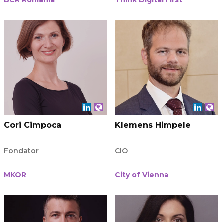
BCR România
Think Digital First
Cori Cimpoca
Klemens Himpele
Fondator
CIO
MKOR
City of Vienna