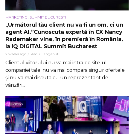
,
MARKETING
SUMMIT BUCURESTI
„Următorul tău client nu va fi un om, ci un
agent AI.”Cunoscuta expertă în CX Nancy
Rademaker vine, în premieră în România,
la IQ DIGITAL Summit Bucharest
2 weeks ago
Radu Hanganut
Clientul viitorului nu va mai intra pe site-ul
companiei tale, nu va mai compara singur ofertele
și nu va mai discuta cu un reprezentant de
vânzări...
VIDEO