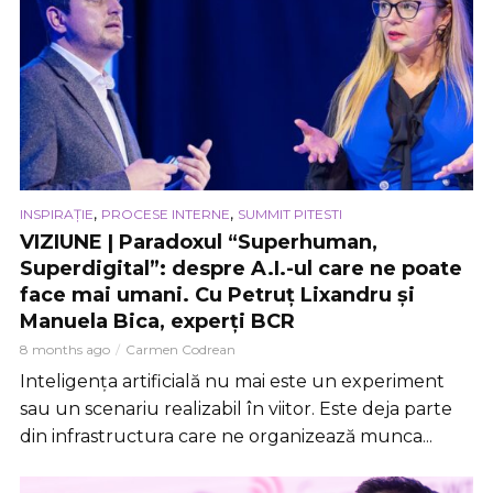
,
,
INSPIRAȚIE
PROCESE INTERNE
SUMMIT PITESTI
VIZIUNE | Paradoxul “Superhuman,
Superdigital”: despre A.I.-ul care ne poate
face mai umani. Cu Petruț Lixandru și
Manuela Bica, experți BCR
8 months ago
Carmen Codrean
Inteligența artificială nu mai este un experiment
sau un scenariu realizabil în viitor. Este deja parte
din infrastructura care ne organizează munca...