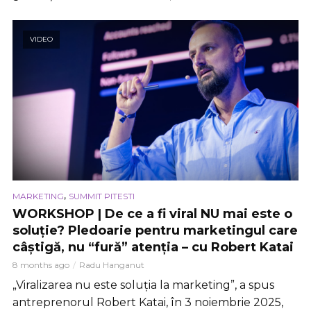
VIDEO
,
MARKETING
SUMMIT PITESTI
WORKSHOP | De ce a fi viral NU mai este o
soluție? Pledoarie pentru marketingul care
câștigă, nu “fură” atenția – cu Robert Katai
8 months ago
Radu Hanganut
„Viralizarea nu este soluția la marketing”, a spus
antreprenorul Robert Katai, în 3 noiembrie 2025,