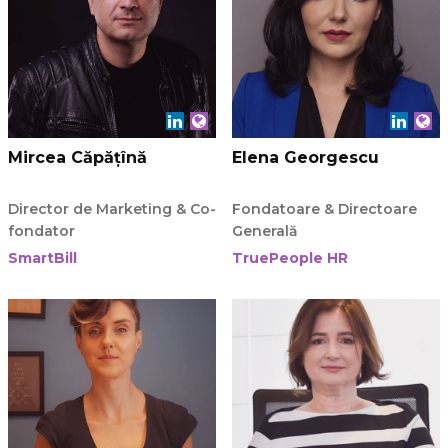
Mircea Căpățînă
Elena Georgescu
Director de Marketing & Co-
Fondatoare & Directoare
fondator
Generală
SmartBill
TruePeople HR