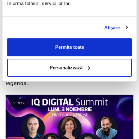
în urma folosirii serviciilor lor.
,
BUSINESS INTELLIGENCE
SUMMIT PITESTI
Produsele viitorului “Made in Argeș”, cu
Afişare
lideri de la Kärcher și Steinel pe scena IQ
Digital Summit Pitești – luni, 3 noiembrie
Permite toate
9 months ago
Radu Hanganut
De ce schimbări au nevoie două business-uri locale
pentru a rămâne relevante în producția globală?
Personalizează
Orașul Curtea de Argeș e cunoscut pentru
legenda...
VIDEO