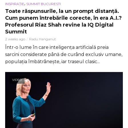
,
INSPIRAȚIE
SUMMIT BUCURESTI
Toate răspunsurile, la un prompt distanță.
Cum punem întrebările corecte, în era A.I.?
Profesorul Riaz Shah revine la IQ Digital
Summit
2 weeks ago
Radu Hanganut
Într-o lume în care inteligența artificială preia
sarcini considerate până de curând exclusiv umane,
populația îmbătrânește, iar traseul clasic...
VIDEO