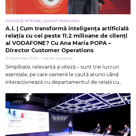
,
PROCESE INTERNE
SUMMIT TIMISOARA
A.I. | Cum transformă inteligența artificială
relația cu cei peste 11.2 milioane de clienți
ai VODAFONE? Cu Ana Maria POPA –
Director Customer Operations
13 November 2023
Marian Hurducas
Simplitate, relevanță și viteză – sunt trei lucruri
esențiale, pe care oamenii le caută atunci când
interacționează cu departamentul de relații cu...
VIDEO