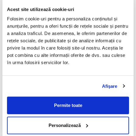
Acest site utilizează cookie-uri
Folosim cookie-uri pentru a personaliza conținutul și
anunțurile, pentru a oferi funcții de rețele sociale și pentru
a analiza traficul. De asemenea, le oferim partenerilor de
rețele sociale, de publicitate și de analize informații cu
privire la modul în care folosiți site-ul nostru. Aceștia le
PROCESE INTERNE
pot combina cu alte informații oferite de dvs. sau culese
PROCESE INTERNE | Bogdan Năforniță,
în urma folosirii serviciilor lor.
Profluo: „IMM-urile nu au timp, bani și
oameni pentru proiecte de transformare
digitală. Care e soluția?”
Afişare
15 March 2022
Carmen Codrean
Introducerea manuală a datelor din facturi este
Permite toate
una dintre cele mai păguboase activități din
interiorul unei companii, atrage atenția - într-un
mod...
Personalizează