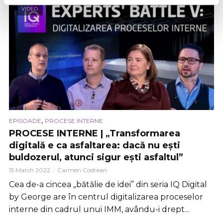
VIDEO
,
EPISOADE
PROCESE INTERNE
PROCESE INTERNE | „Transformarea
digitală e ca asfaltarea: dacă nu ești
buldozerul, atunci sigur ești asfaltul”
15 March 2022
Carmen Codrean
Cea de-a cincea „bătălie de idei” din seria IQ Digital
by George are în centrul digitalizarea proceselor
interne din cadrul unui IMM, avându-i drept...