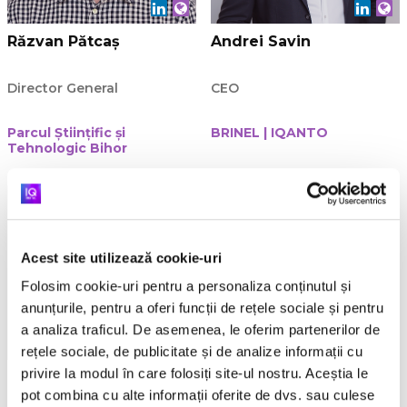
Răzvan Pătcaș
Andrei Savin
Director General
CEO
Parcul Științific și
BRINEL | IQANTO
Tehnologic Bihor
Acest site utilizează cookie-uri
Folosim cookie-uri pentru a personaliza conținutul și
anunțurile, pentru a oferi funcții de rețele sociale și pentru
a analiza traficul. De asemenea, le oferim partenerilor de
rețele sociale, de publicitate și de analize informații cu
privire la modul în care folosiți site-ul nostru. Aceștia le
Mirela Mărcuţ
Csilla Hegedüs
pot combina cu alte informații oferite de dvs. sau culese