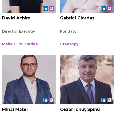
David Achim
Gabriel Ciordaș
Director Executiv
Fondator
Make IT in Oradea
Creatopy
Mihai Matei
Cezar Ionuț Spînu