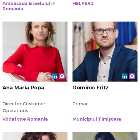
Ambasada Israelului în
HELPERZ
România
Ana Maria Popa
Dominic Fritz
Director Customer
Primar
Operations
Vodafone Romania
Municipiul Timișoara