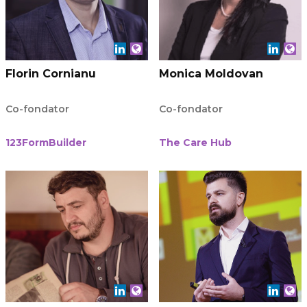
Florin Cornianu
Monica Moldovan
Co-fondator
Co-fondator
123FormBuilder
The Care Hub