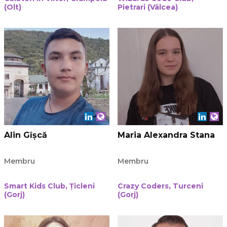
(Olt)
Pietrari (Vâlcea)
Alin Gîșcă
Maria Alexandra Stana
Membru
Membru
Smart Kids Club, Țicleni
Crazy Coders, Turceni
(Gorj)
(Gorj)