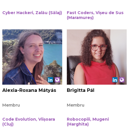
Cyber Hackeri, Zalău (Sălaj)
Fast Coders, Vișeu de Sus
(Maramureș)
Alexia-Roxana Mátyás
Brigitta Pál
Membru
Membru
Code Evolution, Viișoara
Robocopiii, Mugeni
(Cluj)
(Harghita)