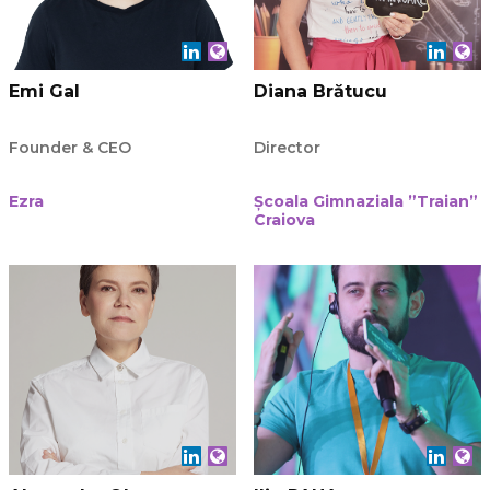
Emi Gal
Diana Brătucu
Founder & CEO
Director
Ezra
Școala Gimnaziala ”Traian”
Craiova