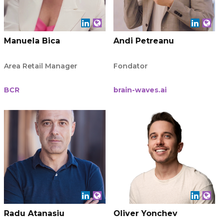
Manuela Bica
Andi Petreanu
Area Retail Manager
Fondator
BCR
brain-waves.ai
Radu Atanasiu
Oliver Yonchev