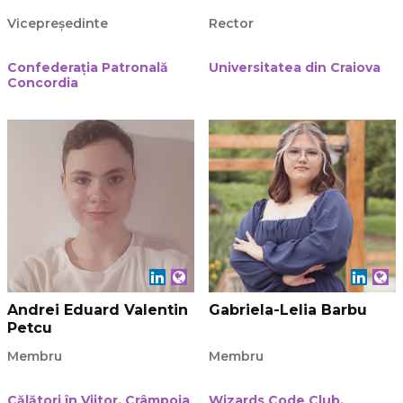
Vicepreședinte
Rector
Confederația Patronală
Universitatea din Craiova
Concordia
Andrei Eduard Valentin
Gabriela-Lelia Barbu
Petcu
Membru
Membru
Călători în Viitor, Crâmpoia
Wizards Code Club,