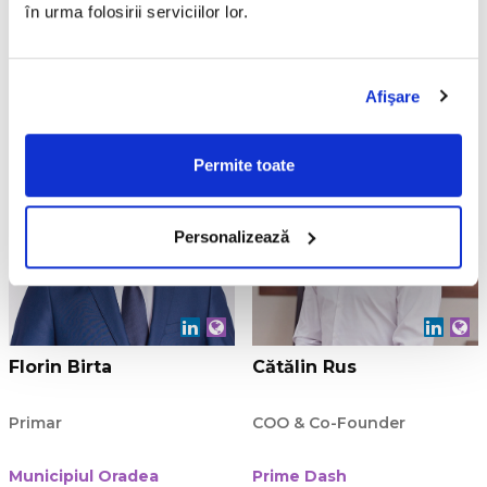
în urma folosirii serviciilor lor.
Digital Policy Researcher
Director General Adjunct
Transilvania IT Cluster
Agenția de Dezvoltare
Regională Nord-Vest
Afişare
Permite toate
Personalizează
Florin Birta
Cătălin Rus
Primar
COO & Co-Founder
Municipiul Oradea
Prime Dash