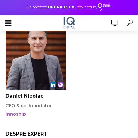
Un concept
UPGRADE 100
powered by
Daniel Nicolae
CEO & co-foundator
Innoship
DESPRE EXPERT