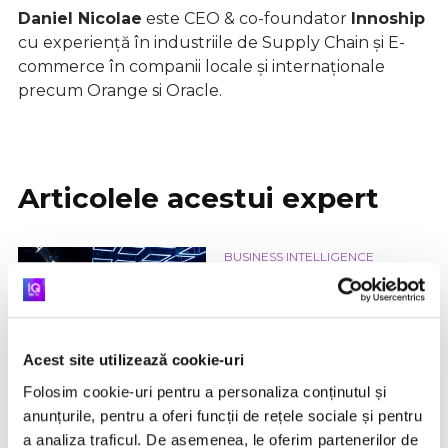
Daniel Nicolae
este CEO & co-foundator
Innoship
cu experiență în industriile de Supply Chain și E-
commerce în companii locale și internaționale
precum Orange si Oracle.
Articolele acestui expert
BUSINESS INTELLIGENCE
BUSINESS INTELLIGENCE |
Daniel Nicolae, Innoship:
"Liderii din e-commerce
riscă să repete greșeala
Acest site utilizează cookie-uri
celor din telecom"
Folosim cookie-uri pentru a personaliza conținutul și
BUSINESS INTELLIGENCE
anunțurile, pentru a oferi funcții de rețele sociale și pentru
BUSINESS INTELLIGENCE |
a analiza traficul. De asemenea, le oferim partenerilor de