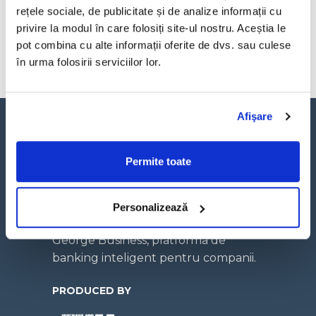
O afacere nu poate avea
rețele sociale, de publicitate și de analize informații cu
succes azi fără date clare,
privire la modul în care folosiți site-ul nostru. Aceștia le
obținute și analizate în
pot combina cu alte informații oferite de dvs. sau culese
timp real
în urma folosirii serviciilor lor.
Afişare
Permite toate
Un concept hybrid media creat de
Personalizează
UPGRADE 100 în parteneriat cu
George Business, platforma de
banking inteligent pentru companii.
PRODUCED BY