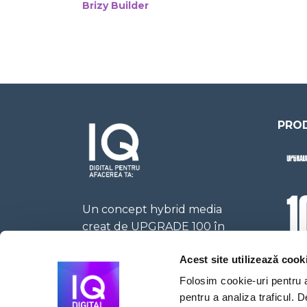
Brizy Builder
PRO
Un concept hybrid media
creat de UPGRADE 100 în
parteneriat cu George
Acest site utilizează cook
Business, platforma de
banking inteligent pentru
Folosim cookie-uri pentru a 
companii.
pentru a analiza traficul. 