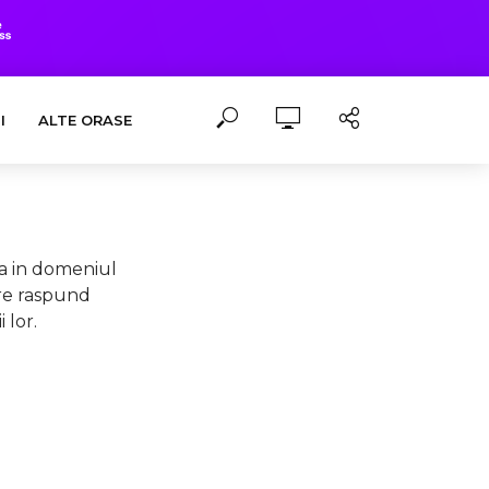
I
ALTE ORASE
ta in domeniul
are raspund
i lor.