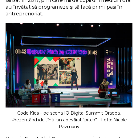
lansat în 2017, prin care mii de copii din mediul rural
au învățat să programeze și să facă primii pași în
antreprenoriat.
Code Kids – pe scena IQ Digital Summit Oradea.
Prezentând idei, într-un adevărat “pitch” | Foto: Nicole
Pazmany