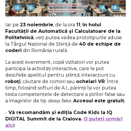
Iar pe
23 noiembrie
, de la ora
11
,
în holul
Facultății de Automatică și Calculatoare de la
Politehnică
, veți putea vedea prototipurile aduse
la Târgul Național de Știință de
40 de echipe de
coderi
din România rurală.
La acest eveniment, copiii vizitatori vor putea
participa la activități interactive, care le pot
deschide apetitul pentru știință: interacțiuni cu
roboți
, căutare de comori sau
ochelari VR
. Între
timp, folosind softuri de A.I., părinții își vor putea
testa competențele de detectare a știrilor false sau
a imaginilor de tip
deep fake
.
Accesul este gratuit.
Vă recomandăm și ediția Code Kids la IQ
DIGITAL Summit de la Craiova.
O puteți urmări
aici
: