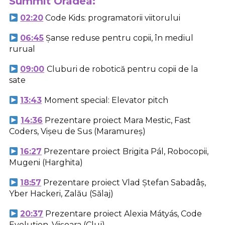
Summit Oradea
:
02:20
Code Kids: programatorii viitorului
06:45
Șanse reduse pentru copii, în mediul
rurual
09:00
Cluburi de robotică pentru copii de la
sate
13:4
3
Moment special: Elevator pitch
14:36
Prezentare proiect Mara Mestic, Fast
Coders, Vișeu de Sus (Maramureș)
16:2
7
Prezentare proiect Brigita Pál, Robocopii,
Mugeni (Harghita)
18:57
Prezentare proiect Vlad Ștefan Sabadâș,
Yber Hackeri, Zalău (Sălaj)
20:3
7
Prezentare proiect Alexia Mátyás, Code
Evolution, Viișoara (Cluj)