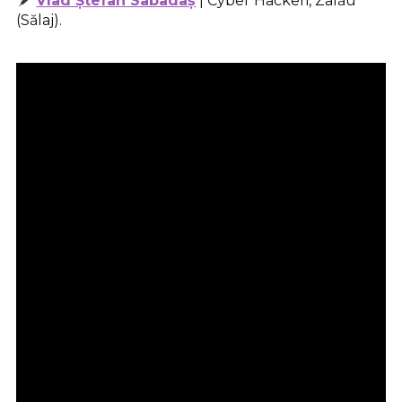
Vlad Ștefan Sabadâș
| Cyber Hackeri, Zalău
(Sălaj).