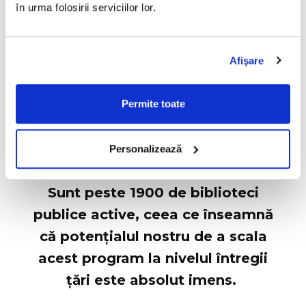
în urma folosirii serviciilor lor.
a explicat Narcis Lunceanu.
Afişare
UN PROIECT CÂT O ȚARĂ
Permite toate
În sesiunea de întrebări și răspunsuri de la Oradea,
directoarea Camelia Crișan a spus că are planuri
mari privind extinderea acestui proiect:
Personalizează
Sunt peste
1900 de biblioteci
publice active
, ceea ce înseamnă
că potențialul nostru de a scala
acest program la nivelul întregii
țări este absolut imens.