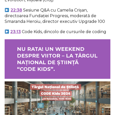
22:3
8
Sesiune Q&A cu Camelia Crișan,
directoarea Fundației Progress, moderată de
Smaranda Heroiu, director executiv Upgrade 100
23:13
Code Kids, dincolo de cursurile de coding
NU RATA!
UN WEEKEND
DESPRE VIITOR – LA TÂRGUL
NAȚIONAL DE ȘTIINȚĂ
“CODE KIDS”
.