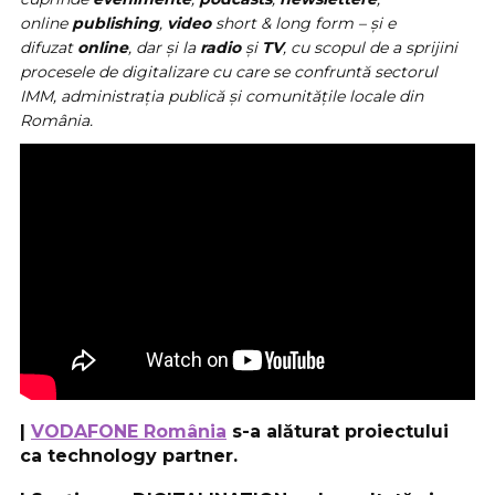
online
publishing
,
video
short & long form – și e
difuzat
online
, dar și la
radio
și
TV
, cu scopul de a sprijini
procesele de digitalizare cu care se confruntă sectorul
IMM, administrația publică și comunitățile locale din
România.
|
VODAFONE România
s-a alăturat proiectului
ca technology partner.