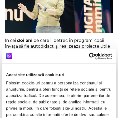
În cei
doi ani
pe care îi petrec în program, copiii
învață să fie autodidacți și realizează proiecte utile
comunității, pe care le prezintă la tot felul de
evenimente și de târguri.
Sunt cursuri de robotică și programare
Acest site utilizează cookie-uri
cu focus pe mediul rural, pentru că acolo
Folosim cookie-uri pentru a personaliza conținutul și
e mare nevoie. Copiii merg dimineața la
anunțurile, pentru a oferi funcții de rețele sociale și pentru
școală, stau acolo până aproape de ora
a analiza traficul. De asemenea, le oferim partenerilor de
14, apoi merg la bibliotecă, termină ce au
rețele sociale, de publicitate și de analize informații cu
de făcut și apoi se duc acasă pentru a-și
privire la modul în care folosiți site-ul nostru. Aceștia le
ajuta părinții cu treburile gospodărești,
pot combina cu alte informații oferite de dvs. sau culese