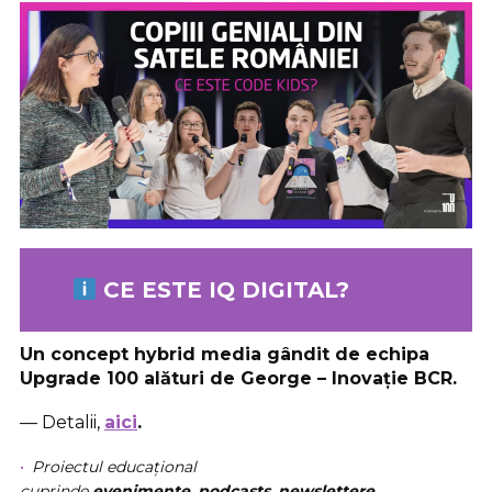
CE ESTE IQ DIGITAL?
Un concept hybrid media gândit de echipa
Upgrade 100 alături de George – Inovație BCR.
— Detalii,
aici
.
Proiectul educațional
cuprinde
evenimente
,
podcasts
,
newslettere
,