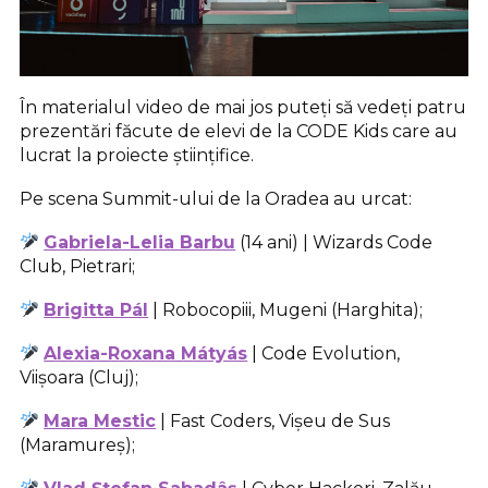
În materialul video de mai jos puteți să vedeți patru
prezentări făcute de elevi de la CODE Kids care au
lucrat la proiecte științifice.
Pe scena Summit-ului de la Oradea au urcat:
Gabriela-Lelia Barbu
(14 ani) | Wizards Code
Club, Pietrari;
Brigitta Pál
| Robocopiii, Mugeni (Harghita);
Alexia-Roxana Mátyás
| Code Evolution,
Viișoara (Cluj);
Mara Mestic
| Fast Coders, Vișeu de Sus
(Maramureș);