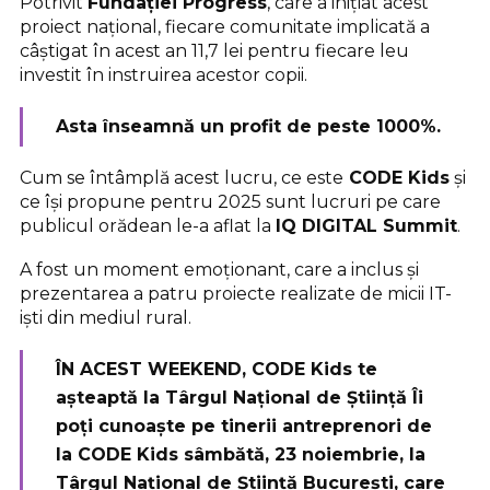
Potrivit
Fundației Progress
, care a inițiat acest
proiect național, fiecare comunitate implicată a
câștigat în acest an 11,7 lei pentru fiecare leu
investit în instruirea acestor copii.
Asta înseamnă un
profit de peste 1000%
.
Cum se întâmplă acest lucru, ce este
CODE Kids
și
ce își propune pentru 2025 sunt lucruri pe care
publicul orădean le-a aflat la
IQ DIGITAL Summit
.
A fost un moment emoționant, care a inclus și
prezentarea a patru proiecte realizate de micii IT-
iști din mediul rural.
ÎN ACEST WEEKEND,
CODE Kids te
așteaptă la Târgul Național de Știință
Îi
poți cunoaște pe tinerii antreprenori de
la CODE Kids
sâmbătă, 23 noiembrie
, la
Târgul Național de Știință București, care