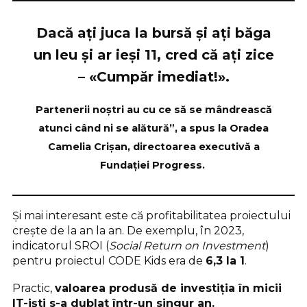
Dacă ați juca la bursă și ați băga
un leu și ar ieși 11, cred că ați zice
– «
Cumpăr imediat!
».
Partenerii noștri au cu ce să se mândrească
atunci când ni se alătură”, a spus la Oradea
Camelia Crișan, directoarea executivă a
Fundației Progress
.
Și mai interesant este că profitabilitatea proiectului
crește de la an la an. De exemplu, în 2023,
indicatorul SROI (
Social Return on Investment
)
pentru proiectul CODE Kids era de
6,3 la 1
.
Practic,
valoarea produsă de investiția în micii
IT-iști s-a dublat într-un singur an.