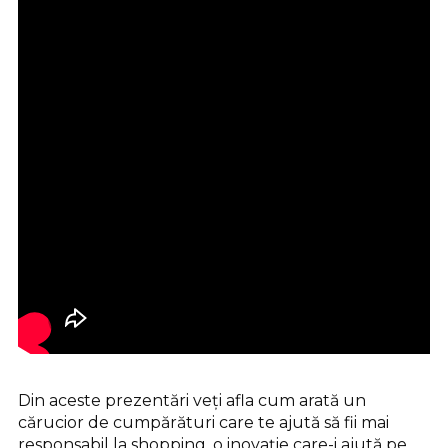
Din aceste prezentări veți afla cum arată un
cărucior de cumpărături care te ajută să fii mai
responsabil la shopping, o inovație care-i ajută pe