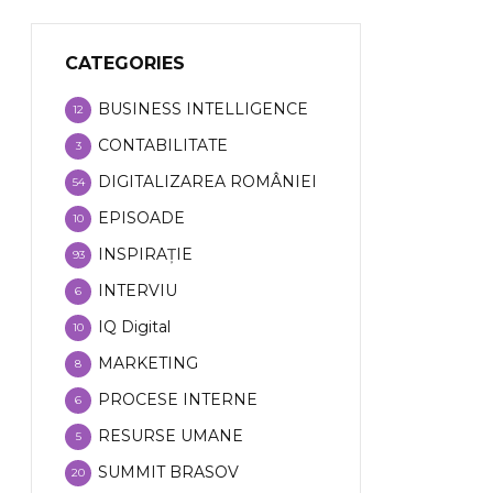
CATEGORIES
BUSINESS INTELLIGENCE
12
CONTABILITATE
3
DIGITALIZAREA ROMÂNIEI
54
EPISOADE
10
INSPIRAȚIE
93
INTERVIU
6
IQ Digital
10
MARKETING
8
PROCESE INTERNE
6
RESURSE UMANE
5
SUMMIT BRASOV
20