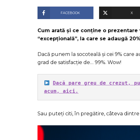
FACEBOOK
X
Cum arată și ce conține o prezentare 
“excepțională”, la care se adaugă 20%
Dacă punem la socoteală și cei 9% care a
grad de satisfacție de… 99%. Wow!
Dacă
 pare greu de crezut, pu
acum, aici.
Sau puteți citi, în pregătire, câteva dintre