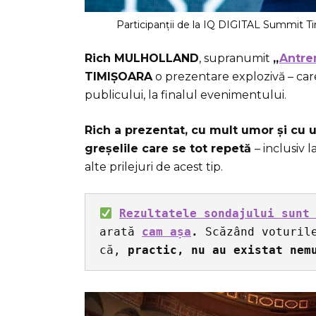
Participanții de la IQ DIGITAL Summit Ti
Rich MULHOLLAND
, supranumit
„
Antre
TIMIȘOARA
o prezentare explozivă – care
publicului, la finalul evenimentului.
Rich a prezentat, cu mult umor și cu 
greșelile care se tot repetă
– inclusiv 
alte prilejuri de acest tip.
Rezultatele sondajului sunt
arată 
cam așa
.
 Scăzând voturil
că, 
practic, nu au existat nem