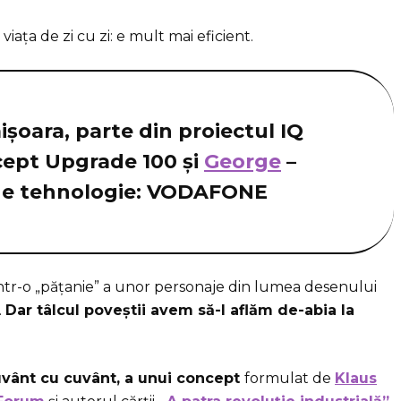
 viața de zi cu zi: e mult mai eficient.
șoara, parte din proiectul IQ
cept Upgrade 100 și
George
–
de tehnologie: VODAFONE
rintr-o „pățanie” a unor personaje din lumea desenului
.
Dar tâlcul poveștii avem să-l aflăm de-abia la
uvânt cu cuvânt, a unui concept
formulat de
Klaus