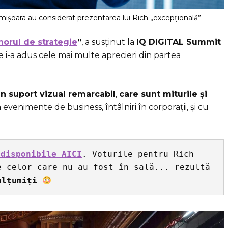
mișoara au considerat prezentarea lui Rich „excepțională”
norul de strategie
”
, a susținut la
IQ DIGITAL Summit
 i-a adus cele mai multe aprecieri din partea
un suport vizual remarcabil
,
care sunt miturile și
la evenimente de business, întâlniri în corporații, și cu
 disponibile AICI
. Voturile pentru Rich 
e celor care nu au fost în sală... rezultă 
ulțumiți