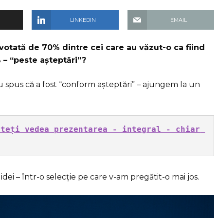
LINKEDIN
EMAIL
votată de 70% dintre cei care au văzut-o ca fiind
 – “peste așteptări”?
u spus că a fost “conform așteptări” – ajungem la un
teți vedea prezentarea - integral - chiar 
 idei – într-o selecție pe care v-am pregătit-o mai jos.