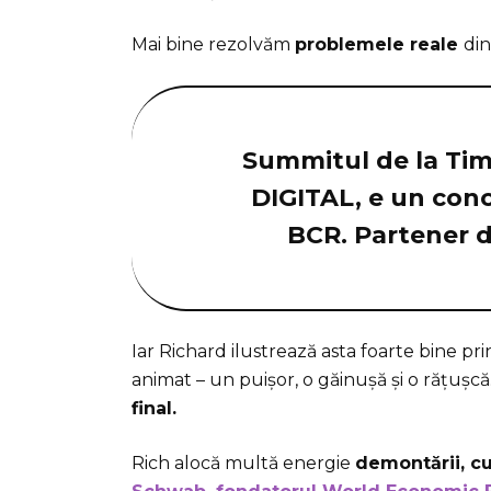
Mai bine rezolvăm
problemele reale
din
Summitul de la Timi
DIGITAL, e un con
BCR. Partener 
Iar Richard ilustrează asta foarte bine p
animat – un puișor, o găinușă și o rățușcă
final.
Rich alocă multă energie
demontării, c