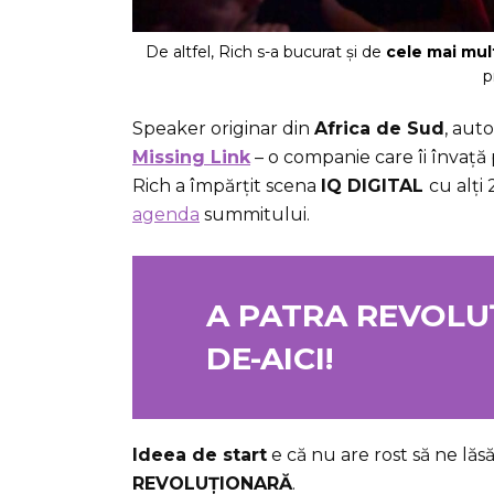
De altfel, Rich
s-a bucurat și de
cele mai mul
p
Speaker originar din
Africa de Sud
, aut
Missing Link
– o companie care îi învață 
Rich a împărțit scena
IQ DIGITAL
cu alți
agenda
summitului.
A PATRA REVOLUȚ
DE-AICI!
Ideea de start
e că nu are rost să ne lăsă
REVOLUȚIONARĂ
.