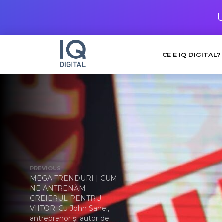
CE E IQ DIGITAL?
PREVIOUS
MEGA TRENDURI | CUM
NE ANTRENĂM
CREIERUL PENTRU
VIITOR. Cu John Sanei,
antreprenor și autor de