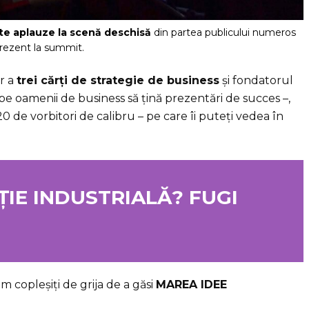
te aplauze la scenă deschisă
din partea publicului numeros
rezent la summit.
or a
trei cărți de strategie de business
și fondatorul
pe oamenii de business să țină prezentări de succes –,
 20 de vorbitori de calibru – pe care îi puteți vedea în
IE INDUSTRIALĂ? FUGI
m copleșiți de grija de a găsi
MAREA IDEE