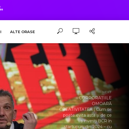
I
ALTE ORASE
NEXT
CORPORAȚIILE
OMOARĂ
CREATIVITATEA | Cum se
poate evita asta și de ce
va investi BCR în
startupuri, din 2024 – cu