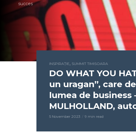
succes
,
INSPIRAȚIE
SUMMIT TIMISOARA
DO WHAT YOU HATE!
un uragan”, care d
lumea de business 
MULHOLLAND, autor
5 November 2023
9 min read