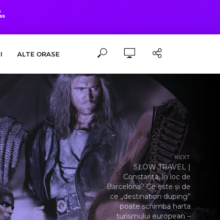
I
ALTE ORASE
NEXT
SLOW TRAVEL |
Constanța, în loc de
Barcelona? Ce este și de
ce „destination duping”
poate schimba harta
turismului european –