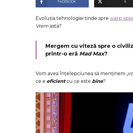
FACEBOOK
X
Evoluția tehnologiei tinde spre
warp spe
Vrem
asta?
Mergem cu viteză spre o civili
printr-o eră
Mad Ma
x
?
Vom avea înțelepciunea să menținem „vol
ce e
eficient
cu ce este
bine
?