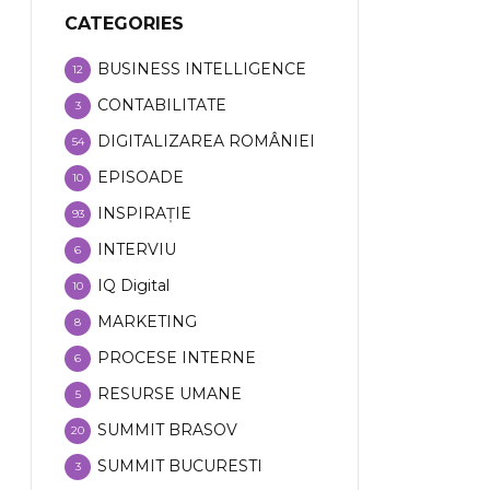
CATEGORIES
BUSINESS INTELLIGENCE
12
CONTABILITATE
3
DIGITALIZAREA ROMÂNIEI
54
EPISOADE
10
INSPIRAȚIE
93
INTERVIU
6
IQ Digital
10
MARKETING
8
PROCESE INTERNE
6
RESURSE UMANE
5
SUMMIT BRASOV
20
SUMMIT BUCURESTI
3