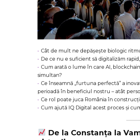
Cât de mult ne depășește biologic ritm
De ce nu e suficient să digitalizăm rapi
Cum arată o lume în care AI, blockchai
simultan?
Ce înseamnă „furtuna perfectă” a inovați
perioadă în beneficiul nostru – atât perso
Ce rol poate juca România în construcț
Cum ajută IQ Digital acest proces
și cum
De la Constanța la Vama