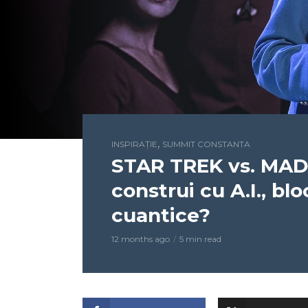
,
INSPIRAȚIE
SUMMIT CONSTANTA
STAR TREK vs. MAD 
construi cu A.I., b
cuantice?
12 months ago
5 min read