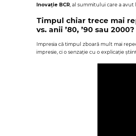
Inovație BCR
, al summitului care a avut 
Timpul chiar trece mai re
vs. anii ’80, ’90 sau 2000?
Impresia că timpul zboară mult mai repe
impresie, ci o senzație cu o explicație știin