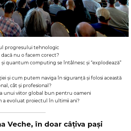
ul progresului tehnologic
d, dacă nu o facem corect?
n și quantum computing se întâlnesc și “explodează”
ei și cum putem naviga în siguranță și folosi această
nal, cât și profesional?
ia unui viitor global bun pentru oameni
 a evoluat proiectul în ultimii ani?
 Veche, în doar câțiva pași