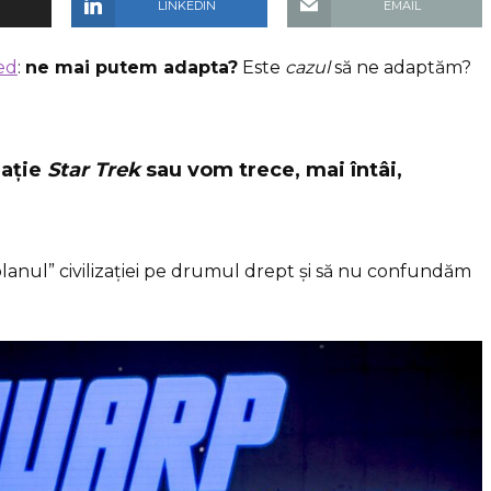
LINKEDIN
EMAIL
ed
:
ne mai putem adapta?
Este
cazul
să ne adaptăm?
zație
Star Trek
sau vom trece, mai întâi,
anul” civilizației pe drumul drept și să nu confundăm