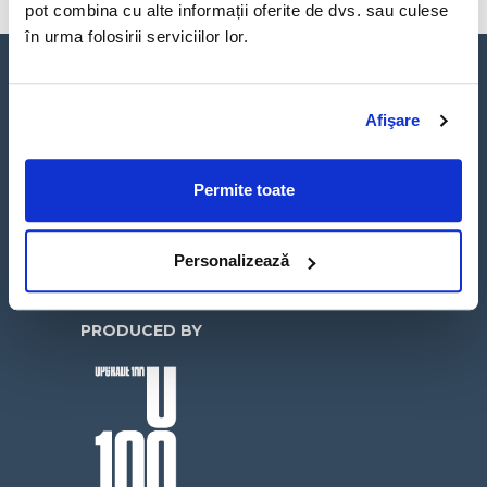
pot combina cu alte informații oferite de dvs. sau culese
în urma folosirii serviciilor lor.
Afişare
Permite toate
Un concept hybrid media creat de
UPGRADE 100 în parteneriat cu
George Business, platforma de
Personalizează
banking inteligent pentru companii.
PRODUCED BY