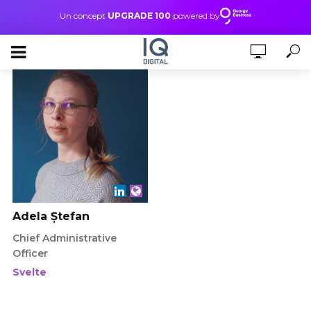
Un concept
UPGRADE 100
powered by
Adela Ștefan
Chief Administrative
Officer
Svelte