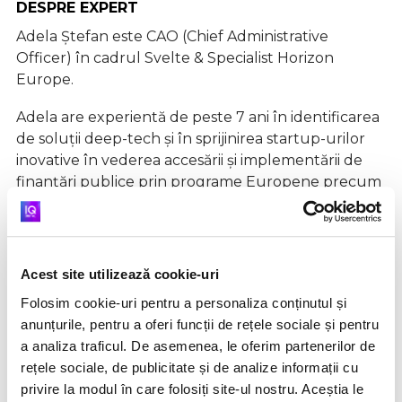
DESPRE EXPERT
Adela Ștefan este CAO (Chief Administrative
Officer) în cadrul Svelte & Specialist Horizon
Europe.
Adela are experientă de peste 7 ani în identificarea
de soluții deep-tech și în sprijinirea startup-urilor
inovative în vederea accesării și implementării de
finanțări publice prin programe Europene precum
Horizon2020 și Horizon Europe.
În 2019, Adela s-a alăturat echipei Svelte și a adus în
țară prima finanțare EIC Accelerator în valoare de
Acest site utilizează cookie-uri
€2.4M prin care startupul brașovean dezvoltă
Folosim cookie-uri pentru a personaliza conținutul și
soluții pentru producția de elemente complexe în
anunțurile, pentru a oferi funcții de rețele sociale și pentru
construcții de 40 de ori mai rapid și care folosesc cu
a analiza traficul. De asemenea, le oferim partenerilor de
40% mai puțin beton.
rețele sociale, de publicitate și de analize informații cu
privire la modul în care folosiți site-ul nostru. Aceștia le