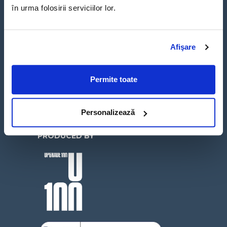
în urma folosirii serviciilor lor.
Afişare
Un concept hybrid media creat de
Permite toate
UPGRADE 100 în parteneriat cu
George Business, platforma de
banking inteligent pentru companii.
Personalizează
PRODUCED BY