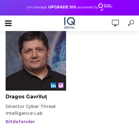
Un concept
UPGRADE 100
powered by
Dragos Gavriluț
Director Cyber Threat
Intelligence Lab
Bitdefender