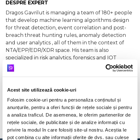
DESPRE EXPERT
Dragos Gavrilut is managing a team of 180+ people
that develop machine learning algorithms design
for threat detection, event correlation and post-
breach threat hunting rules, anomaly detection
and user analytics , all of them in the context of
NTA/EPP/EDR/XDR space. His team is also
specialized in risk analytics, forensics and IOT
analysis. He is also an associate professor at the
Alexandru Ioan Cuza University of Iași, where he
received his Ph.D. in 2012, with the thesis entitled
Meta-heuristics for Anti-Malware Systems. He
Acest site utilizează cookie-uri
received his B.Sc. and M.Sc. in computer science
Folosim cookie-uri pentru a personaliza conținutul și
from the same university, in 2004 and 2006,
anunțurile, pentru a oferi funcții de rețele sociale și pentru
respectively.
a analiza traficul. De asemenea, le oferim partenerilor de
rețele sociale, de publicitate și de analize informații cu
privire la modul în care folosiți site-ul nostru. Aceștia le
pot combina cu alte informații oferite de dvs. sau culese