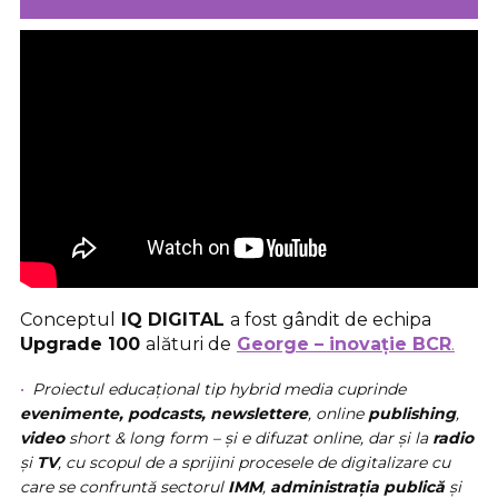
Conceptul
IQ DIGITAL
a fost gândit de echipa
Upgrade 100
alături de
George – inovație BCR
.
Proiectul educațional tip hybrid media cuprinde
evenimente, podcasts, newslettere
, online
publishing
,
video
short & long form – și e difuzat online, dar și la
radio
și
TV
, cu scopul de a sprijini procesele de digitalizare cu
care se confruntă sectorul
IMM
,
administrația publică
și