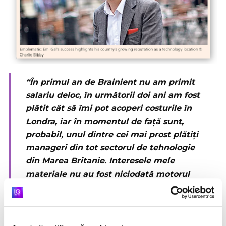
“În primul an de Brainient nu am primit
salariu deloc, în următorii doi ani am fost
plătit cât să îmi pot acoperi costurile în
Londra, iar în momentul de față sunt,
probabil, unul dintre cei mai prost plătiți
manageri din tot sectorul de tehnologie
din Marea Britanie. Interesele mele
materiale nu au fost niciodată motorul
dorinței de a porni un business”,
spunea
el
.
Eforturile lui Emi s-au concretizat un an mai târziu,