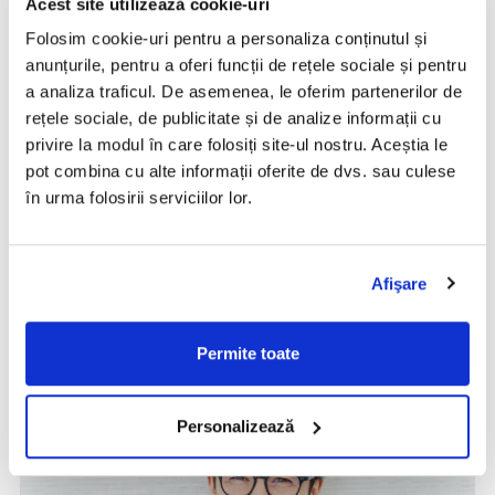
Acest site utilizează cookie-uri
când
Brainient a fost achiziționată de către
Folosim cookie-uri pentru a personaliza conținutul și
francezii de la
Teads
, unul dintre clienții săi de
anunțurile, pentru a oferi funcții de rețele sociale și pentru
atunci.
a analiza traficul. De asemenea, le oferim partenerilor de
Compania – pentru care Emi a lucrat, apoi, pentru a
rețele sociale, de publicitate și de analize informații cu
asigura transferul optim al afacerii sale spre noul proprietar
privire la modul în care folosiți site-ul nostru. Aceștia le
– continuă să activeze, inclusiv în România, și furnizează un
pot combina cu alte informații oferite de dvs. sau culese
instrument preferat mai ales de mari agenții de publicitate
în urma folosirii serviciilor lor.
pentru a plasa reclame video în diverse site-uri.
Auto-disciplina și experimentele dure,
pe propria piele
Afişare
Permite toate
Personalizează