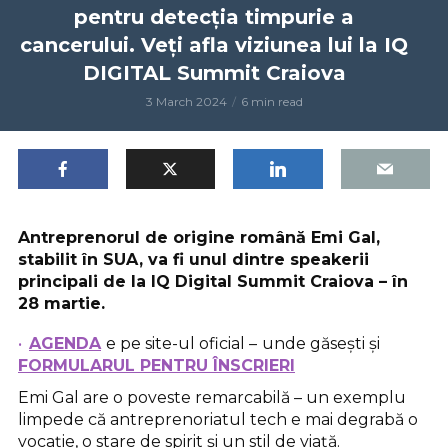
pentru detecția timpurie a
cancerului. Veți afla viziunea lui la IQ
DIGITAL Summit Craiova
3 March 2024
6 min read
Antreprenorul de origine română Emi Gal,
stabilit în SUA, va fi unul dintre speakerii
principali de la IQ Digital Summit Craiova – în
28 martie.
AGENDA
e pe site-ul oficial –
unde găsești și
FORMULARUL PENTRU ÎNSCRIERI
Emi Gal are o poveste remarcabilă – un exemplu
limpede că antreprenoriatul tech e mai degrabă o
vocație, o stare de spirit și un stil de viață.