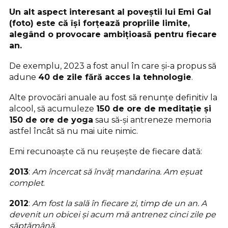
Un alt aspect interesant al poveștii lui Emi Gal
(foto) este că își forțează propriile limite,
alegând o provocare ambițioasă pentru fiecare
an.
De exemplu, 2023 a fost anul în care și-a propus să
adune
40 de zile fără acces la tehnologie
.
Alte provocări anuale au fost să renunțe definitiv la
alcool, să acumuleze
150 de ore de meditație și
150 de ore de yoga
sau să-și antreneze memoria
astfel încât să nu mai uite nimic.
Emi recunoaște că nu reușește de fiecare dată:
2013
:
Am încercat să învăț mandarina. Am eșuat
complet
.
2012
:
Am fost la sală în fiecare zi, timp de un an. A
devenit un obicei și acum mă antrenez cinci zile pe
săptămână
.