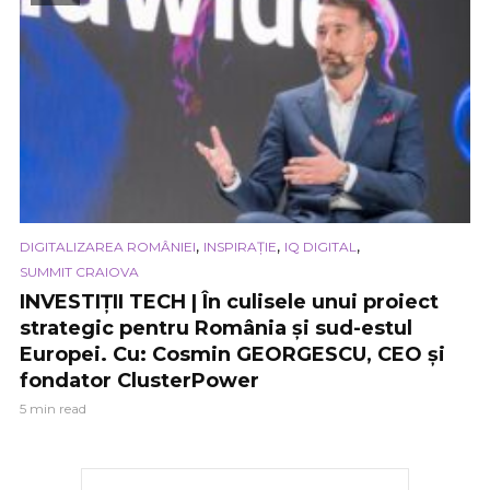
,
,
,
DIGITALIZAREA ROMÂNIEI
INSPIRAȚIE
IQ DIGITAL
SUMMIT CRAIOVA
INVESTIȚII TECH | În culisele unui proiect
strategic pentru România și sud-estul
Europei. Cu: Cosmin GEORGESCU, CEO și
fondator ClusterPower
5 min read