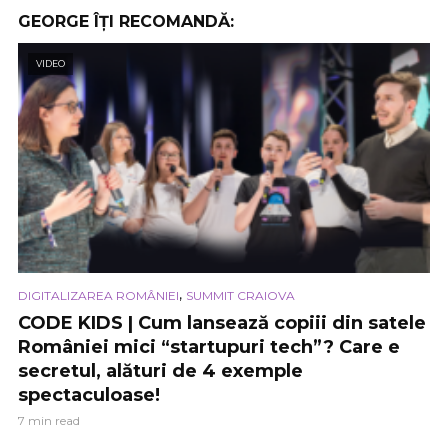
GEORGE ÎȚI RECOMANDĂ:
VIDEO
,
DIGITALIZAREA ROMÂNIEI
SUMMIT CRAIOVA
CODE KIDS | Cum lansează copiii din satele
României mici “startupuri tech”? Care e
secretul, alături de 4 exemple
spectaculoase!
7 min read