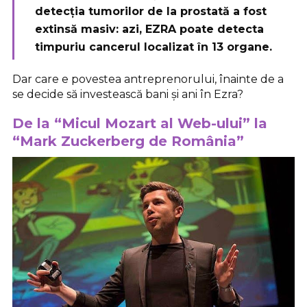
detecția tumorilor de la prostată a fost
extinsă masiv: azi, EZRA poate detecta
timpuriu cancerul localizat în 13 organe.
Dar care e povestea antreprenorului, înainte de a
se decide să investească bani și ani în Ezra?
De la “Micul Mozart al Web-ului” la
“Mark Zuckerberg de România”