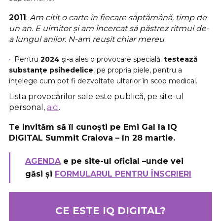
2011
:
Am citit o carte în fiecare săptămână, timp de
un an. E uimitor și am încercat să păstrez ritmul de-
a lungul anilor. N-am reușit chiar mereu
.
Pentru
2024
și-a ales o provocare specială:
testează
substanțe psihedelice
, pe propria piele, pentru a
înțelege cum pot fi dezvoltate ulterior în scop medical.
Lista provocărilor sale este publică, pe site-ul
personal,
aici
.
Te invităm să îl cunoști pe Emi Gal la IQ
DIGITAL Summit Craiova – în 28 martie.
AGENDA
e pe site-ul oficial –unde vei
găsi și
FORMULARUL PENTRU ÎNSCRIERI
CE ESTE IQ DIGITAL?