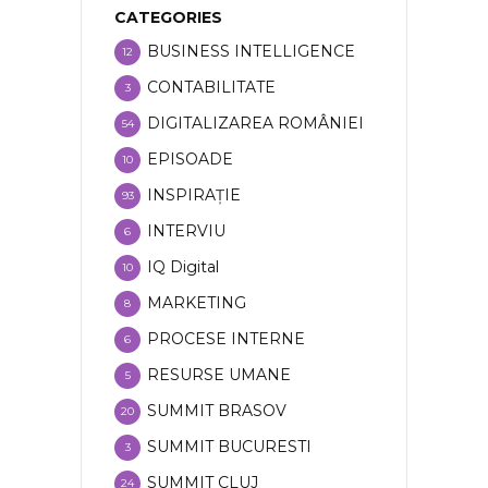
CATEGORIES
BUSINESS INTELLIGENCE
12
CONTABILITATE
3
DIGITALIZAREA ROMÂNIEI
54
EPISOADE
10
INSPIRAȚIE
93
INTERVIU
6
IQ Digital
10
MARKETING
8
PROCESE INTERNE
6
RESURSE UMANE
5
SUMMIT BRASOV
20
SUMMIT BUCURESTI
3
SUMMIT CLUJ
24