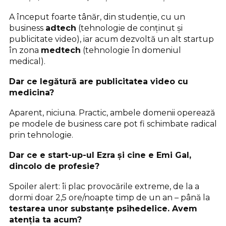
A început foarte tânăr, din studenție, cu un
business
adtech
(tehnologie de conținut și
publicitate video), iar acum dezvoltă un alt startup
în zona
medtech
(tehnologie în domeniul
medical).
Dar ce legătură are publicitatea video cu
medicina?
Aparent, niciuna. Practic, ambele domenii operează
pe modele de business care pot fi schimbate radical
prin tehnologie.
Dar ce e start-up-ul Ezra și cine e Emi Gal,
dincolo de profesie?
Spoiler alert: îi plac provocările extreme, de la a
dormi doar 2,5 ore/noapte timp de un an – până la
testarea unor substanțe psihedelice. Avem
atenția ta acum?