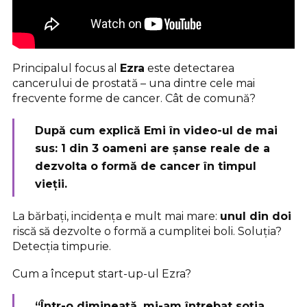
Principalul focus al
Ezra
este detectarea
cancerului de prostată – una dintre cele mai
frecvente forme de cancer. Cât de comună?
După cum explică Emi în video-ul de mai
sus:
1 din 3 oameni are șanse reale de a
dezvolta o formă de cancer
în timpul
vieții.
La bărbați, incidența e mult mai mare:
unul din doi
riscă să dezvolte o formă a cumplitei boli. Soluția?
Detecția timpurie.
Cum a început start-up-ul Ezra?
“
Într-o dimineață, mi-am întrebat soția