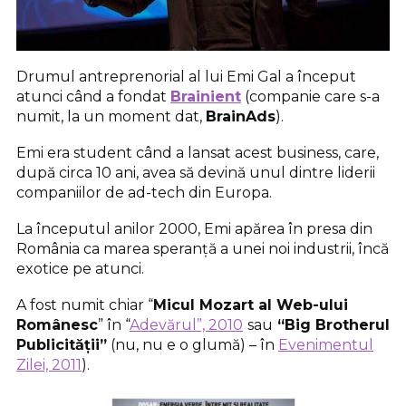
Drumul antreprenorial al lui Emi Gal a început
atunci când a fondat
Brainient
(companie care s-a
numit, la un moment dat,
BrainAds
).
Emi era student când a lansat acest business, care,
după circa 10 ani, avea să devină unul dintre liderii
companiilor de ad-tech din Europa.
La începutul anilor 2000, Emi apărea în presa din
România ca marea speranță a unei noi industrii, încă
exotice pe atunci.
A fost numit chiar “
Micul Mozart al Web-ului
Românesc
” în “
Adevărul”, 2010
sau
“Big Brotherul
Publicității”
(nu, nu e o glumă) – în
Evenimentul
Zilei, 2011
).