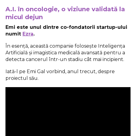
A.I. în oncologie, o viziune validată la
micul dejun
Emi este unul dintre co-fondatorii startup-ului
numit
Ezra
.
În esență, această companie folosește Inteligența
Artificială și imagistica medicală avansată pentru a
detecta cancerul într-un stadiu cât mai incipient.
Iată-l pe Emi Gal vorbind, anul trecut, despre
proiectul său.