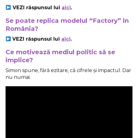
VEZI răspunsul lui
aici
.
Se poate replica modelul “Factory” în
România?
VEZI răspunsul lui
aici
.
Ce motivează mediul politic să se
implice?
Simon spune, fără ezitare, că cifrele și impactul. Dar
nu numai: