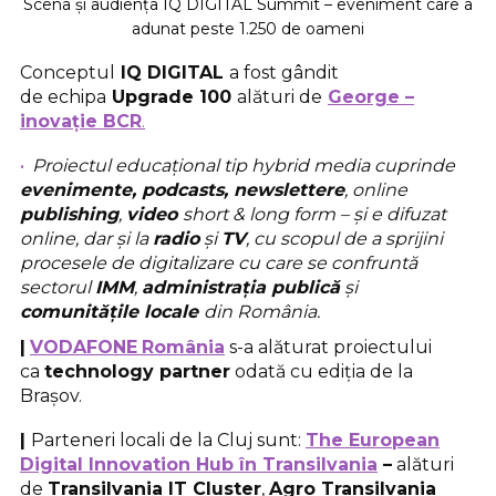
Scena și audiența IQ DIGITAL Summit – eveniment care a
adunat peste 1.250 de oameni
Conceptul
IQ DIGITAL
a fost gândit
de echipa
Upgrade 100
alături de
George –
inovație BCR
.
Proiectul educațional tip hybrid media cuprinde
evenimente, podcasts, newslettere
, online
publishing
,
video
short & long form – și e difuzat
online, dar și la
radio
și
TV
, cu scopul de a sprijini
procesele de digitalizare cu care se confruntă
sectorul
IMM
,
administrația publică
și
comunitățile locale
din România.
|
VODAFONE
România
s-a alăturat proiectului
ca
technology partner
odată cu ediția de la
Brașov.
|
Parteneri locali de la Cluj sunt:
The European
Digital Innovation Hub în Transilvania
–
alături
de
Transilvania IT Cluster
,
Agro Transilvania