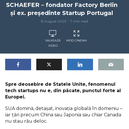
SCHAEFER – fondator Factory Berlin
și ex. președinte Startup Portugal
8 August 2023
7 min read
SALVEAZĂ
MOD CINEMA
VIDEO
Spre deosebire de Statele Unite, fenomenul
tech startups nu e, din păcate, punctul forte al
Europei.
SUA domină, detașat, inovația globală în domeniu –
iar țări precum China sau Japonia sau chiar Canada
nu stau rău deloc.