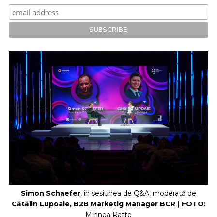
Simon Schaefer
, în sesiunea de Q&A, moderată de
Cătălin Lupoaie, B2B Marketig Manager BCR
|
FOTO:
Mihnea Ratte