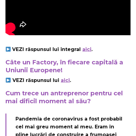
VEZI răspunsul lui integral
aici
.
Câte un Factory, în fiecare capitală a
Uniunii Europene!
VEZI răspunsul lui
aici
.
Cum trece un antreprenor pentru cel
mai dificil moment al său?
Pandemia de coronavirus a fost probabil
cel mai greu moment al meu. Eram în
pline lucrări de construire a frumoasei