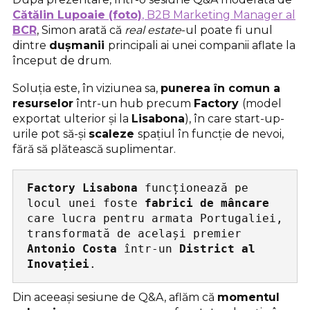
Cătălin Lupoaie (foto)
, B2B Marketing Manager al
BCR
, Simon arată că
real estate
-ul poate fi unul
dintre
dușmanii
principali ai unei companii aflate la
început de drum.
Soluția este, în viziunea sa,
punerea în comun a
resurselor
într-un hub precum
Factory
(model
exportat ulterior și la
Lisabona
), în care start-up-
urile pot să-și
scaleze
spațiul în funcție de nevoi,
fără să plătească suplimentar.
Factory Lisabona
 funcționează pe 
locul unei foste 
fabrici de mâncare 
care lucra pentru armata Portugaliei, 
transformată de același premier 
Antonio Costa
 într-un 
District al 
Inovației
.
Din aceeași sesiune de Q&A, aflăm că
momentul