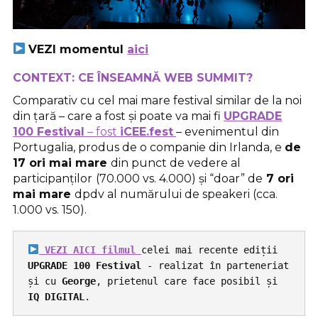
VEZI momentul
aici
CONTEXT: CE ÎNSEAMNĂ WEB SUMMIT?
Comparativ cu cel mai mare festival similar de la noi
din țară – care a fost și poate va mai fi
UPGRADE
100 Festival
– fost
iCEE.fest
– evenimentul din
Portugalia, produs de o companie din Irlanda, e
de
17 ori mai mare
din punct de vedere al
participanților
(70.000 vs. 4.000) și “doar” de
7 ori
mai mare
dpdv al numărului de speakeri (cca.
1.000 vs. 150).
 VEZI AICI filmul 
celei mai recente ediții 
UPGRADE 100 Festival 
- realizat în parteneriat 
și cu 
George
, prietenul care face posibil și
IQ DIGITAL
.