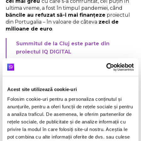
cel mai greu
cu care s-a confruntat, cel puțin în
ultima vreme, a fost în timpul pandemiei, când
băncile au refuzat să-i mai finanțeze
proiectul
din Portugalia – în valoare de câteva
zeci de
milioane de euro
.
Summitul de la Cluj este parte din
proiectul
IQ DIGITAL
Un concept:
Upgrade 100
și
George – BCR
Technology partner:
VODAFONE
Acest site utilizează cookie-uri
Partener local:
The European Digital
Folosim cookie-uri pentru a personaliza conținutul și
Innovation Hub in Transilvania
anunțurile, pentru a oferi funcții de rețele sociale și pentru
a analiza traficul. De asemenea, le oferim partenerilor de
Motivul:
real estate
-ul comercial
devenise o
rețele sociale, de publicitate și de analize informații cu
categorie de active
indezirabilă
pentru instituțiile
privire la modul în care folosiți site-ul nostru. Aceștia le
de credit.
pot combina cu alte informații oferite de dvs. sau culese