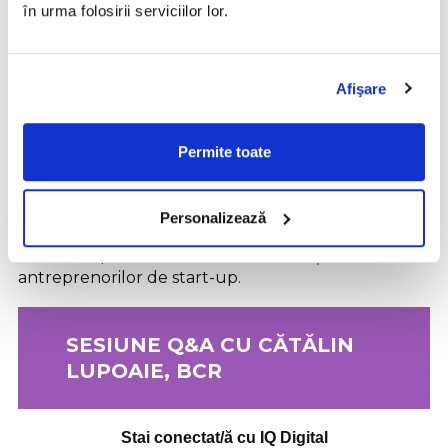
în urma folosirii serviciilor lor.
Cred că multe dintre problemele cu care
te confrunți ca antreprenor par de
nedepășit, par imposibil de rezolvat. Și îți
Afişare
trebuie piele de elefant ca să faci față
acestor situații.
Permite toate
Simon Schaefer, fondator Factory.com și fost
președinte al Startup Portugal
Personalizează
Mai jos găsești răspunsul său pe larg la întrebarea
venită din public care vizează reziliența
antreprenorilor de start-up.
SESIUNE Q&A CU CĂTĂLIN
LUPOAIE, BCR
Stai conectat/ă cu IQ Digital