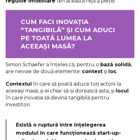
regulile imobiliare
din această nișă a pieței.
CUM FACI INOVAȚIA
“TANGIBILĂ” ȘI CUM ADUCI
PE TOATĂ LUMEA LA
ACEEAȘI MASĂ?
Simon Schaefer a înțeles că, pentru o
bază solidă
,
are nevoie de două elemente:
context
și
loc
.
Contextul
în care să poată aduce toți actorii la
aceeași masă, și ei chiar să-și dorească asta, și
locul
în care inovația să devină tangibilă pentru
investitori.
Există o ruptură între înțelegerea
modului în care funcționează start-up-