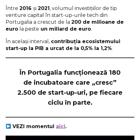
Între
2016
și
2021
, volumul investițiilor de tip
venture capital în start-up-urile tech din
Portugalia a crescut de la
200 de milioane de
euro
la peste
un miliard de euro
.
În același interval,
contribuția ecosistemului
start-up la PIB a urcat de la 0,5% la 1,2%
.
În Portugalia funcționează
180
de incubatoare
care „cresc”
2.500 de start-up-uri
, pe fiecare
ciclu în parte.
VEZI momentul
aici
.