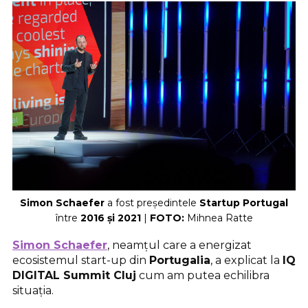
Simon Schaefer
a fost președintele
Startup Portugal
între
2016 și 2021
|
FOTO:
Mihnea Ratte
Simon Schaefer
, neamțul care a energizat
ecosistemul start-up din
Portugalia
, a explicat la
IQ
DIGITAL Summit Cluj
cum am putea echilibra
situația.