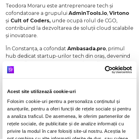
Teodora Moraru este antreprenoare tech și
cofondatoare a grupului
AdminTools.io
,
Virtono
și
Cult of Coders,
unde ocupă rolul de CGO,
contribuind la dezvoltarea de soluții cloud scalabile
și inovatoare.
În Constanța, a cofondat
Ambasada.pro
, primul
hub dedicat startup-urilor tech din oraș, devenind
un catalizator pentru o comunitate dinamică de
fondatori și investitori locali.
Recunoscută în 2022 de
Forbes România în lista
„30 sub 30”
, Teodora este absolventă a Facultății
Acest site utilizează cookie-uri
de Automatică și Calculatoare din București și
Folosim cookie-uri pentru a personaliza conținutul și
promovează activ colaborarea și inovația în
anunțurile, pentru a oferi funcții de rețele sociale și pentru
ecosistemul antreprenorial românesc.
a analiza traficul. De asemenea, le oferim partenerilor de
rețele sociale, de publicitate și de analize informații cu
privire la modul în care folosiți site-ul nostru. Aceștia le
pot combina cu alte informații oferite de dvs. sau culese