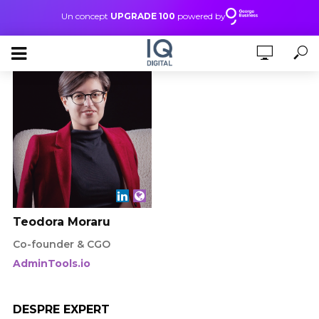
Un concept
UPGRADE 100
powered by
Teodora Moraru
Co-founder & CGO
AdminTools.io
DESPRE EXPERT