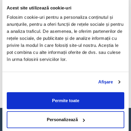
EPISOADE
Acest site utilizează cookie-uri
PROCESE INTERNE |
Folosim cookie-uri pentru a personaliza conținutul și
„Transformarea digitală e
ca asfaltarea: dacă nu ești
anunțurile, pentru a oferi funcții de rețele sociale și pentru
buldozerul, atunci sigur
a analiza traficul. De asemenea, le oferim partenerilor de
ești asfaltul”
rețele sociale, de publicitate și de analize informații cu
privire la modul în care folosiți site-ul nostru. Aceștia le
PROCESE INTERNE
pot combina cu alte informații oferite de dvs. sau culese
PROCESE INTERNE |
în urma folosirii serviciilor lor.
Bogdan Năforniță, Profluo:
„IMM-urile nu au timp, bani
și oameni pentru proiecte
de transformare digitală.
Afişare
Care e soluția?”
Permite toate
Personalizează