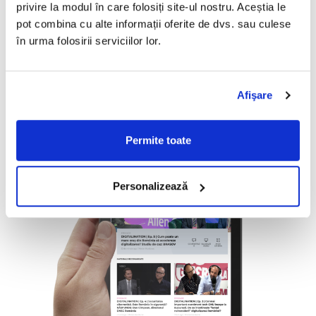
privire la modul în care folosiți site-ul nostru. Aceștia le
Ce este DIGITALINATION?
pot combina cu alte informații oferite de dvs. sau culese
în urma folosirii serviciilor lor.
DIGITALINATION
e un concept
UPGRADE
100
produs în parteneriat cu
Institutul ASPEN
Romania
care monitorizează procesul de
digitalizare al României și facilitează discuții
Afişare
constructive între factorii responsabili cu acest
proces și mediul privat.
Permite toate
Personalizează