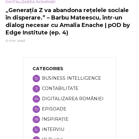
DIGITALIZAREA ROMÂNIEI
„Generația Z va abandona rețelele sociale
în disperare.” – Barbu Mateescu, într-un
dialog necesar cu Amalia Enache | pOD by
Edge Institute (ep. 4)
6 min read
CATEGORIES
BUSINESS INTELLIGENCE
12
CONTABILITATE
3
DIGITALIZAREA ROMÂNIEI
54
EPISOADE
10
INSPIRAȚIE
93
INTERVIU
6