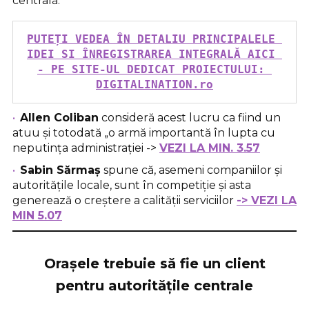
centrală.
PUTEȚI VEDEA ÎN DETALIU PRINCIPALELE 
IDEI SI ÎNREGISTRAREA INTEGRALĂ AICI 
- PE SITE-UL DEDICAT PROIECTULUI: 
DIGITALINATION.ro
Allen Coliban
consideră acest lucru ca fiind un
atuu și totodată „o armă importantă în lupta cu
neputința administrației ->
VEZI LA MIN. 3.57
Sabin Sărmaș
spune că, asemeni companiilor și
autoritățile locale, sunt în competiție și asta
generează o creștere a calității serviciilor
-> VEZI LA
MIN 5.07
Orașele trebuie să fie un client
pentru autoritățile centrale