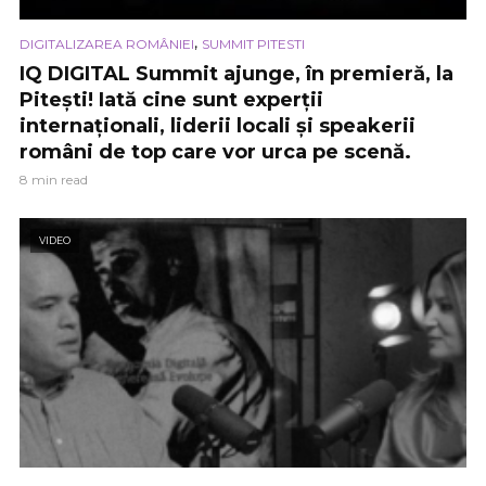
,
DIGITALIZAREA ROMÂNIEI
SUMMIT PITESTI
IQ DIGITAL Summit ajunge, în premieră, la
Pitești! Iată cine sunt experții
internaționali, liderii locali și speakerii
români de top care vor urca pe scenă.
8 min read
VIDEO