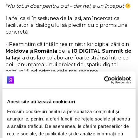
*Nu tot, și doar pentru o zi – dar hei, e un început
La fel ca și în sesiunea de la Iași, am încercat ca
facilitatori ai dialogului să plecăm cu o promisiune
concretă.
Reamintim că întâlnirea miniștrilor digitalizării din
Moldova
și
România
de la
IQ DIGITAL Summit de
la Iași
a dus la o colaborare foarte strânsă între cei
doi – anunțarea unui proiect de „spațiu digital
comun” fiind printre cele mai recente.
Am „smuls” si de la cei doi invitați de la Brașov o
promisiune:
O ședință de lucru a Comisiei de IT din Camera
Acest site utilizează cookie-uri
Deputaților, la Brașov
.
Folosim cookie-uri pentru a personaliza conținutul și
anunțurile, pentru a oferi funcții de rețele sociale și pentru
Promitem să o urmărim pusă în practică
a analiza traficul. De asemenea, le oferim partenerilor de
MOMENTUL ESTE AICI >>
43:46
rețele sociale, de publicitate și de analize informații cu