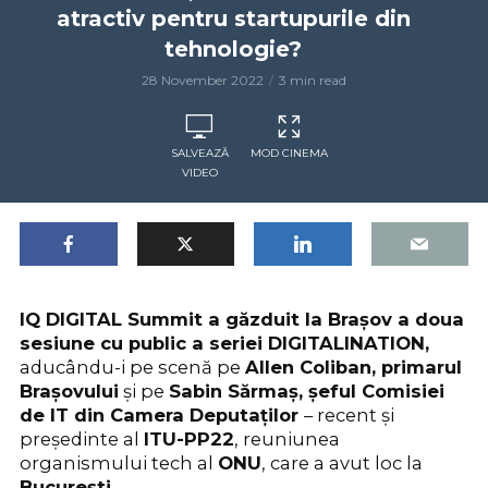
atractiv pentru startupurile din
tehnologie?
28 November 2022
3 min read
SALVEAZĂ
MOD CINEMA
VIDEO
IQ DIGITAL Summit a găzduit la Brașov a doua
sesiune cu public a seriei DIGITALINATION,
aducându-i pe scenă pe
Allen Coliban, primarul
Brașovului
și pe
Sabin Sărmaș, șeful Comisiei
de IT din Camera Deputaților
– recent și
președinte al
ITU-PP22
, reuniunea
organismului tech al
ONU
, care a avut loc la
București
.