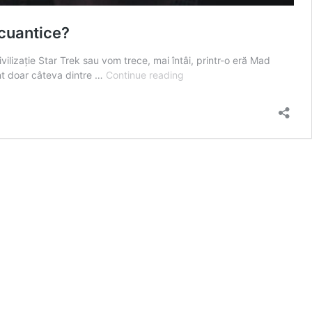
 cuantice?
izație Star Trek sau vom trece, mai întâi, printr-o eră Mad
STAR
nt doar câteva dintre …
Continue reading
TREK
vs.
MAD
MAX
|
Ce
viitor
vom
construi
cu
A.I.,
blockchain
și
computere
cuantice?