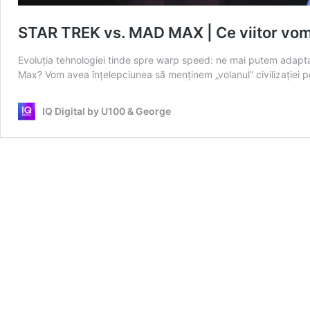
STAR TREK vs. MAD MAX | Ce viitor vom 
Evoluția tehnologiei tinde spre warp speed: ne mai putem adapta
Max? Vom avea înțelepciunea să menținem „volanul” civilizației 
IQ Digital by U100 & George